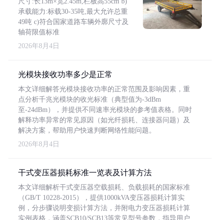
尺寸:长13m×宽2.45m,栏板高55cm b)
承载能力:标载30-35吨,最大允许总重
49吨 c)符合国家道路车辆外廓尺寸及
轴荷限值标准
2026年8月4日
光模块接收功率多少是正常
本文详细解答光模块接收功率的正常范围及影响因素，重
点分析千兆光模块的收光标准（典型值为-3dBm
至-24dBm），并提供不同速率光模块的参考值表格。同时
解释功率异常的常见原因（如光纤损耗、连接器问题）及
解决方案，帮助用户快速判断网络性能问题。
2026年8月4日
干式变压器损耗标准一览表及计算方法
本文详细解析干式变压器空载损耗、负载损耗的国家标准
（GB/T 10228-2015），提供1000kVA变压器损耗计算实
例，分步骤说明变损计算方法，并附电力变压器损耗计算
实例表格，涵盖SCB10/SCB13等常见型号参数，指导用户