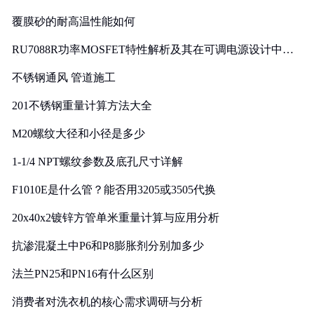
覆膜砂的耐高温性能如何
RU7088R功率MOSFET特性解析及其在可调电源设计中的
实践
不锈钢通风 管道施工
201不锈钢重量计算方法大全
M20螺纹大径和小径是多少
1-1/4 NPT螺纹参数及底孔尺寸详解
F1010E是什么管？能否用3205或3505代换
20x40x2镀锌方管单米重量计算与应用分析
抗渗混凝土中P6和P8膨胀剂分别加多少
法兰PN25和PN16有什么区别
消费者对洗衣机的核心需求调研与分析