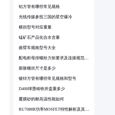
铝方管有哪些常见规格
光线传媒参投三国的星空爆冷
横担型号对应重量
锰矿石产品化合水含量
曲臂车规格型号大全
配电柜母排螺栓力矩要求及连接规范详
解
膨胀螺丝尺寸是多少
镀锌方管有哪些常见规格和型号
D400球墨铸铁井盖重多少
覆膜砂的耐高温性能如何
RU7088R功率MOSFET特性解析及其在
可调电源设计中的实践