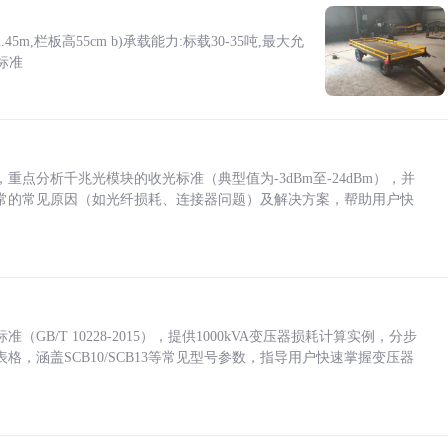
5m,栏板高55cm b)承载能力:标载30-35吨,最大允
标准
点分析千兆光模块的收光标准（典型值为-3dBm至-24dBm），并
常的常见原因（如光纤损耗、连接器问题）及解决方案，帮助用户快
/T 10228-2015），提供1000kVA变压器损耗计算实例，分步
，涵盖SCB10/SCB13等常见型号参数，指导用户快速掌握变压器