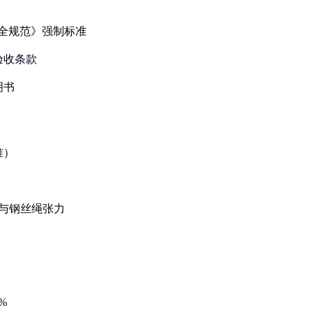
安全规范》强制标准
验收条款
明书
准）
量与钢丝绳张力
%