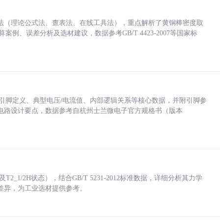
法（理论公式法、查表法、在线工具法），重点解析了黄铜棒密度取
计算案例、误差分析及选材建议，数据参考GB/T 4423-2007等国家标
括各引脚定义、典型电压/电流值、内部逻辑关系等核心数据，并附引脚参
电路设计要点，数据参考自杭州士兰微电子官方规格书（版本
_1/2H状态），结合GB/T 5231-2012标准数据，详细分析其力学
差异，为工业选材提供参考。