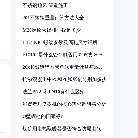
不锈钢通风 管道施工
201不锈钢重量计算方法大全
M20螺纹大径和小径是多少
，
1-1/4 NPT螺纹参数及底孔尺寸详解
F1010E是什么管？能否用3205或3505代
换
20x40x2镀锌方管单米重量计算与应用
分析
抗渗混凝土中P6和P8膨胀剂分别加多少
法兰PN25和PN16有什么区别
消费者对洗衣机的核心需求调研与分析
U型螺栓的国家标准
煤矿用电热取暖器是否符合防爆电气设
备标准