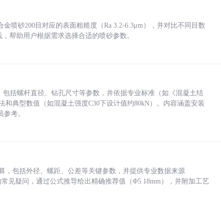
砂200目对应的表面粗糙度（Ra 3.2-6.3μm），并对比不同目数
业实践，帮助用户根据需求选择合适的喷砂参数。
力，包括螺杆直径、钻孔尺寸等参数，并依据专业标准（如《混凝土结
方法和典型数值（如混凝土强度C30下设计值约80kN）。内容涵盖安装
员参考。
底孔计算，包括外径、螺距、公差等关键参数，并提供专业数据来源
孔尺寸的常见疑问，通过公式推导给出精确推荐值（Φ5.18mm），并附加工艺