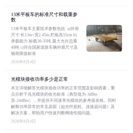
13米平板车的标准尺寸和载重参
数
13米平板车主要技术参数包括: a)外形
尺寸:长13m×宽2.45m,栏板高55cm b)
承载能力:标载30-35吨,最大允许总重
49吨 c)符合国家道路车辆外廓尺寸及
轴荷限值标准
2026年8月4日
光模块接收功率多少是正常
本文详细解答光模块接收功率的正常范围及影响因素，重
点分析千兆光模块的收光标准（典型值为-3dBm
至-24dBm），并提供不同速率光模块的参考值表格。同时
解释功率异常的常见原因（如光纤损耗、连接器问题）及
解决方案，帮助用户快速判断网络性能问题。
2026年8月4日