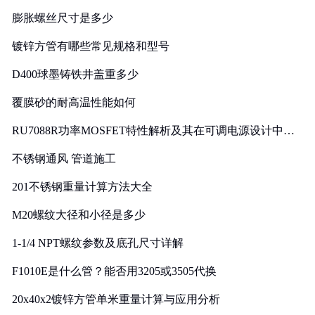
膨胀螺丝尺寸是多少
镀锌方管有哪些常见规格和型号
D400球墨铸铁井盖重多少
覆膜砂的耐高温性能如何
RU7088R功率MOSFET特性解析及其在可调电源设计中的
实践
不锈钢通风 管道施工
201不锈钢重量计算方法大全
M20螺纹大径和小径是多少
1-1/4 NPT螺纹参数及底孔尺寸详解
F1010E是什么管？能否用3205或3505代换
20x40x2镀锌方管单米重量计算与应用分析