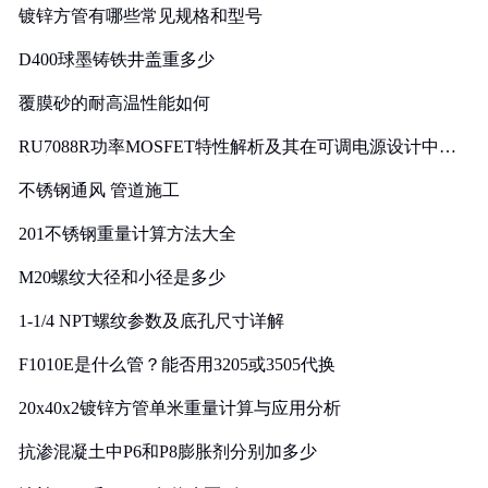
镀锌方管有哪些常见规格和型号
D400球墨铸铁井盖重多少
覆膜砂的耐高温性能如何
RU7088R功率MOSFET特性解析及其在可调电源设计中的
实践
不锈钢通风 管道施工
201不锈钢重量计算方法大全
M20螺纹大径和小径是多少
1-1/4 NPT螺纹参数及底孔尺寸详解
F1010E是什么管？能否用3205或3505代换
20x40x2镀锌方管单米重量计算与应用分析
抗渗混凝土中P6和P8膨胀剂分别加多少