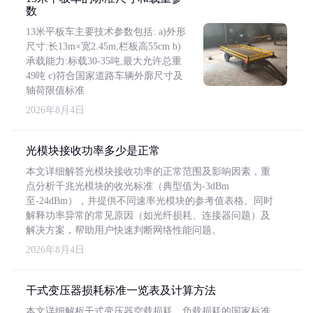
数
13米平板车主要技术参数包括: a)外形
尺寸:长13m×宽2.45m,栏板高55cm b)
承载能力:标载30-35吨,最大允许总重
49吨 c)符合国家道路车辆外廓尺寸及
轴荷限值标准
2026年8月4日
光模块接收功率多少是正常
本文详细解答光模块接收功率的正常范围及影响因素，重
点分析千兆光模块的收光标准（典型值为-3dBm
至-24dBm），并提供不同速率光模块的参考值表格。同时
解释功率异常的常见原因（如光纤损耗、连接器问题）及
解决方案，帮助用户快速判断网络性能问题。
2026年8月4日
干式变压器损耗标准一览表及计算方法
本文详细解析干式变压器空载损耗、负载损耗的国家标准