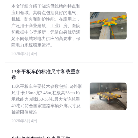
本文详细介绍了浇筑母线槽的特点和
应用领域。其特点包括良好的电气、
机械、防火和防护性能。在应用上，
广泛用于商业建筑、工业厂房、医院
和数据中心等场所，凭借自身优势满
足不同领域对电力供应的高要求，保
障电力系统稳定运行。
2026年8月4日
13米平板车的标准尺寸和载重参
数
13米平板车主要技术参数包括: a)外形
尺寸:长13m×宽2.45m,栏板高55cm b)
承载能力:标载30-35吨,最大允许总重
49吨 c)符合国家道路车辆外廓尺寸及
轴荷限值标准
2026年8月4日