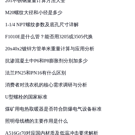
201不锈钢重量计算方法大全
M20螺纹大径和小径是多少
1-1/4 NPT螺纹参数及底孔尺寸详解
F1010E是什么管？能否用3205或3505代换
20x40x2镀锌方管单米重量计算与应用分析
抗渗混凝土中P6和P8膨胀剂分别加多少
法兰PN25和PN16有什么区别
消费者对洗衣机的核心需求调研与分析
U型螺栓的国家标准
煤矿用电热取暖器是否符合防爆电气设备标准
照明母线槽的主要作用是什么
A516Gr70对应国内材质及低温冲击要求解析