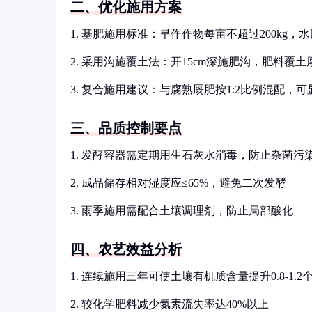
二、优化施用方案
1. 基肥施用标准：旱作作物每亩不超过200kg，水
2. 采用沟施覆土法：开15cm深施肥沟，肥料覆土
3. 复合施用建议：与腐熟厩肥按1:2比例混配，
三、品质控制要点
1. 发酵容器需定期用生石灰水消毒，防止杂菌污
2. 成品储存相对湿度应≤65%，避免二次发酵
3. 雨季施用需配合土壤调理剂，防止局部酸化
四、农艺效益分析
1. 连续施用三年可使土壤有机质含量提升0.8-1.2
2. 较化学肥料减少氮素流失率达40%以上