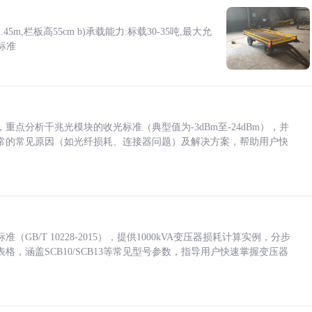
5m,栏板高55cm b)承载能力:标载30-35吨,最大允
标准
点分析千兆光模块的收光标准（典型值为-3dBm至-24dBm），并
常的常见原因（如光纤损耗、连接器问题）及解决方案，帮助用户快
/T 10228-2015），提供1000kVA变压器损耗计算实例，分步
，涵盖SCB10/SCB13等常见型号参数，指导用户快速掌握变压器