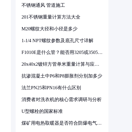
不锈钢通风 管道施工
201不锈钢重量计算方法大全
M20螺纹大径和小径是多少
1-1/4 NPT螺纹参数及底孔尺寸详解
F1010E是什么管？能否用3205或3505代
换
20x40x2镀锌方管单米重量计算与应用
分析
抗渗混凝土中P6和P8膨胀剂分别加多少
法兰PN25和PN16有什么区别
消费者对洗衣机的核心需求调研与分析
U型螺栓的国家标准
煤矿用电热取暖器是否符合防爆电气设
备标准