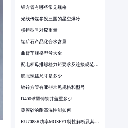
铝方管有哪些常见规格
光线传媒参投三国的星空爆冷
横担型号对应重量
锰矿石产品化合水含量
曲臂车规格型号大全
配电柜母排螺栓力矩要求及连接规范详
解
膨胀螺丝尺寸是多少
镀锌方管有哪些常见规格和型号
D400球墨铸铁井盖重多少
覆膜砂的耐高温性能如何
RU7088R功率MOSFET特性解析及其在
可调电源设计中的实践