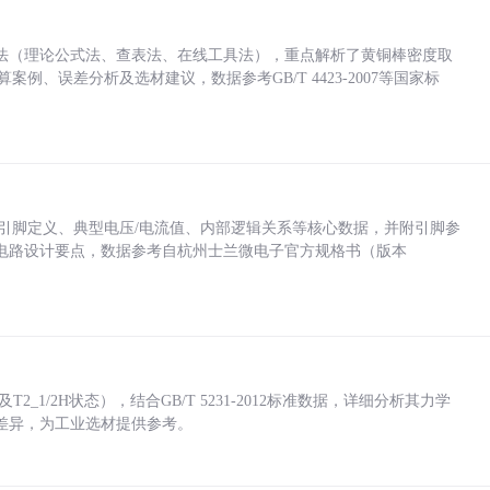
法（理论公式法、查表法、在线工具法），重点解析了黄铜棒密度取
计算案例、误差分析及选材建议，数据参考GB/T 4423-2007等国家标
括各引脚定义、典型电压/电流值、内部逻辑关系等核心数据，并附引脚参
电路设计要点，数据参考自杭州士兰微电子官方规格书（版本
_1/2H状态），结合GB/T 5231-2012标准数据，详细分析其力学
差异，为工业选材提供参考。