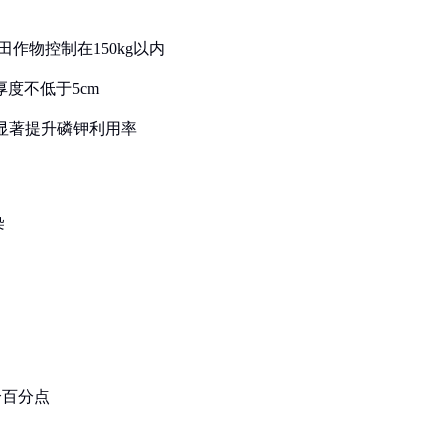
田作物控制在150kg以内
厚度不低于5cm
可显著提升磷钾利用率
染
个百分点