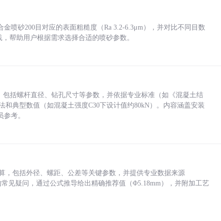
砂200目对应的表面粗糙度（Ra 3.2-6.3μm），并对比不同目数
业实践，帮助用户根据需求选择合适的喷砂参数。
力，包括螺杆直径、钻孔尺寸等参数，并依据专业标准（如《混凝土结
方法和典型数值（如混凝土强度C30下设计值约80kN）。内容涵盖安装
员参考。
底孔计算，包括外径、螺距、公差等关键参数，并提供专业数据来源
孔尺寸的常见疑问，通过公式推导给出精确推荐值（Φ5.18mm），并附加工艺