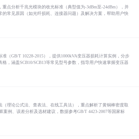
点分析千兆光模块的收光标准（典型值为-3dBm至-24dBm），并
常的常见原因（如光纤损耗、连接器问题）及解决方案，帮助用户快
/T 10228-2015），提供1000kVA变压器损耗计算实例，分步
，涵盖SCB10/SCB13等常见型号参数，指导用户快速掌握变压器
法（理论公式法、查表法、在线工具法），重点解析了黄铜棒密度取
计算案例、误差分析及选材建议，数据参考GB/T 4423-2007等国家标