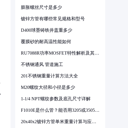
解
膨胀螺丝尺寸是多少
镀锌方管有哪些常见规格和型号
D400球墨铸铁井盖重多少
覆膜砂的耐高温性能如何
RU7088R功率MOSFET特性解析及其在
可调电源设计中的实践
不锈钢通风 管道施工
201不锈钢重量计算方法大全
命
M20螺纹大径和小径是多少
，
1-1/4 NPT螺纹参数及底孔尺寸详解
F1010E是什么管？能否用3205或3505代
换
20x40x2镀锌方管单米重量计算与应用
分析