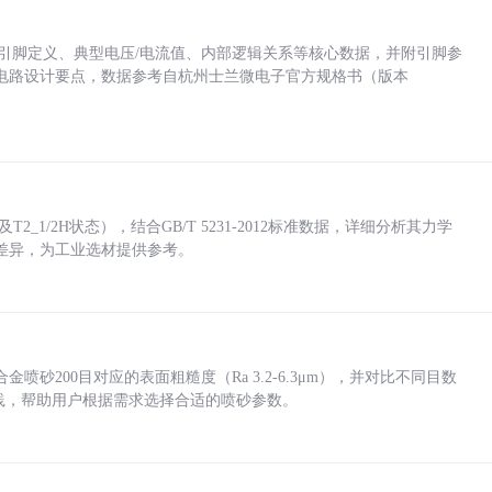
括各引脚定义、典型电压/电流值、内部逻辑关系等核心数据，并附引脚参
电路设计要点，数据参考自杭州士兰微电子官方规格书（版本
_1/2H状态），结合GB/T 5231-2012标准数据，详细分析其力学
差异，为工业选材提供参考。
砂200目对应的表面粗糙度（Ra 3.2-6.3μm），并对比不同目数
业实践，帮助用户根据需求选择合适的喷砂参数。