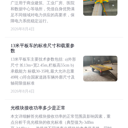
广泛用于商业建筑、工业厂房、医院
和数据中心等场所，凭借自身优势满
足不同领域对电力供应的高要求，保
障电力系统稳定运行。
2026年8月4日
13米平板车的标准尺寸和载重参
数
13米平板车主要技术参数包括: a)外形
尺寸:长13m×宽2.45m,栏板高55cm b)
承载能力:标载30-35吨,最大允许总重
49吨 c)符合国家道路车辆外廓尺寸及
轴荷限值标准
2026年8月4日
光模块接收功率多少是正常
本文详细解答光模块接收功率的正常范围及影响因素，重
点分析千兆光模块的收光标准（典型值为-3dBm