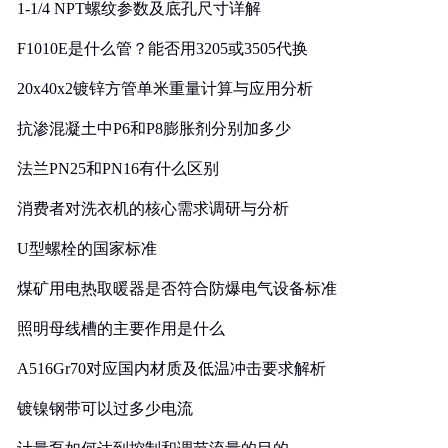
1-1/4 NPT螺纹参数及底孔尺寸详解
F1010E是什么管？能否用3205或3505代换
20x40x2镀锌方管单米重量计算与应用分析
抗渗混凝土中P6和P8膨胀剂分别加多少
法兰PN25和PN16有什么区别
消费者对洗衣机的核心需求调研与分析
U型螺栓的国家标准
煤矿用电热取暖器是否符合防爆电气设备标准
照明母线槽的主要作用是什么
A516Gr70对应国内材质及低温冲击要求解析
镀镍钢带可以过多少电流