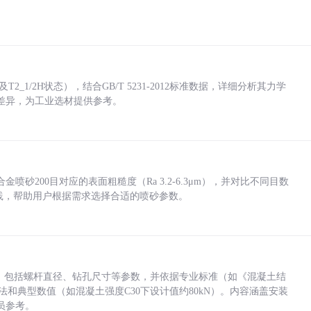
_1/2H状态），结合GB/T 5231-2012标准数据，详细分析其力学
差异，为工业选材提供参考。
砂200目对应的表面粗糙度（Ra 3.2-6.3μm），并对比不同目数
业实践，帮助用户根据需求选择合适的喷砂参数。
力，包括螺杆直径、钻孔尺寸等参数，并依据专业标准（如《混凝土结
方法和典型数值（如混凝土强度C30下设计值约80kN）。内容涵盖安装
员参考。