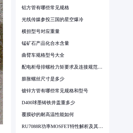
铝方管有哪些常见规格
光线传媒参投三国的星空爆冷
横担型号对应重量
锰矿石产品化合水含量
曲臂车规格型号大全
配电柜母排螺栓力矩要求及连接规范详
解
膨胀螺丝尺寸是多少
镀锌方管有哪些常见规格和型号
D400球墨铸铁井盖重多少
覆膜砂的耐高温性能如何
RU7088R功率MOSFET特性解析及其在
可调电源设计中的实践