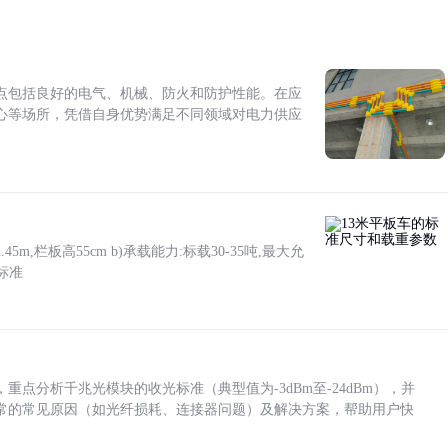
点包括良好的电气、机械、防火和防护性能。在应
心等场所，凭借自身优势满足不同领域对电力供应
5m,栏板高55cm b)承载能力:标载30-35吨,最大允
标准
点分析千兆光模块的收光标准（典型值为-3dBm至-24dBm），并
常的常见原因（如光纤损耗、连接器问题）及解决方案，帮助用户快