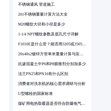
不锈钢通风 管道施工
201不锈钢重量计算方法大全
M20螺纹大径和小径是多少
1-1/4 NPT螺纹参数及底孔尺寸详解
F1010E是什么管？能否用3205或3505代
换
20x40x2镀锌方管单米重量计算与应用
分析
抗渗混凝土中P6和P8膨胀剂分别加多少
法兰PN25和PN16有什么区别
消费者对洗衣机的核心需求调研与分析
U型螺栓的国家标准
煤矿用电热取暖器是否符合防爆电气设
备标准