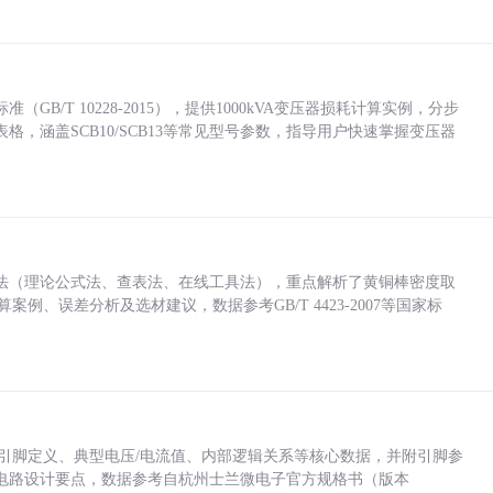
/T 10228-2015），提供1000kVA变压器损耗计算实例，分步
，涵盖SCB10/SCB13等常见型号参数，指导用户快速掌握变压器
法（理论公式法、查表法、在线工具法），重点解析了黄铜棒密度取
计算案例、误差分析及选材建议，数据参考GB/T 4423-2007等国家标
括各引脚定义、典型电压/电流值、内部逻辑关系等核心数据，并附引脚参
电路设计要点，数据参考自杭州士兰微电子官方规格书（版本