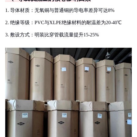
1. 导体材质：无氧铜与普通铜的导电率差异可达8%
2. 绝缘等级：PVC与XLPE绝缘材料的耐温差为20-40℃
3. 敷设方式：明装比穿管载流量提升15-25%