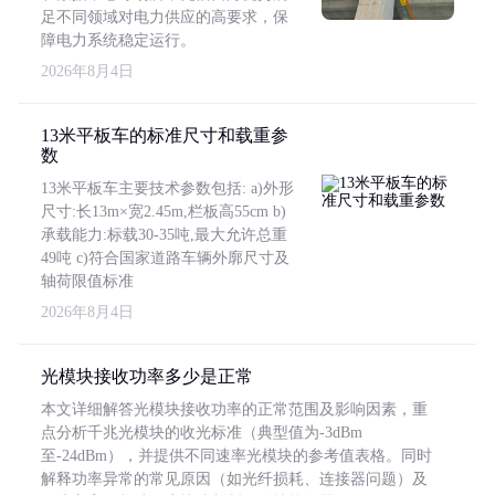
足不同领域对电力供应的高要求，保
障电力系统稳定运行。
2026年8月4日
13米平板车的标准尺寸和载重参
数
13米平板车主要技术参数包括: a)外形
尺寸:长13m×宽2.45m,栏板高55cm b)
承载能力:标载30-35吨,最大允许总重
49吨 c)符合国家道路车辆外廓尺寸及
轴荷限值标准
2026年8月4日
光模块接收功率多少是正常
本文详细解答光模块接收功率的正常范围及影响因素，重
点分析千兆光模块的收光标准（典型值为-3dBm
至-24dBm），并提供不同速率光模块的参考值表格。同时
解释功率异常的常见原因（如光纤损耗、连接器问题）及