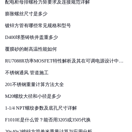
配电柜母排螺栓力矩要求及连接规范详解
膨胀螺丝尺寸是多少
镀锌方管有哪些常见规格和型号
D400球墨铸铁井盖重多少
覆膜砂的耐高温性能如何
RU7088R功率MOSFET特性解析及其在可调电源设计中的
实践
不锈钢通风 管道施工
201不锈钢重量计算方法大全
M20螺纹大径和小径是多少
1-1/4 NPT螺纹参数及底孔尺寸详解
F1010E是什么管？能否用3205或3505代换
20x40x2镀锌方管单米重量计算与应用分析