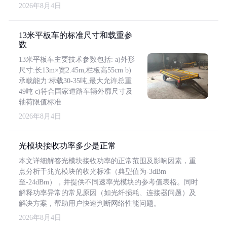
2026年8月4日
13米平板车的标准尺寸和载重参
数
13米平板车主要技术参数包括: a)外形
尺寸:长13m×宽2.45m,栏板高55cm b)
承载能力:标载30-35吨,最大允许总重
49吨 c)符合国家道路车辆外廓尺寸及
轴荷限值标准
2026年8月4日
光模块接收功率多少是正常
本文详细解答光模块接收功率的正常范围及影响因素，重
点分析千兆光模块的收光标准（典型值为-3dBm
至-24dBm），并提供不同速率光模块的参考值表格。同时
解释功率异常的常见原因（如光纤损耗、连接器问题）及
解决方案，帮助用户快速判断网络性能问题。
2026年8月4日