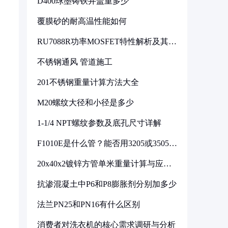
D400球墨铸铁井盖重多少
覆膜砂的耐高温性能如何
RU7088R功率MOSFET特性解析及其在
可调电源设计中的实践
不锈钢通风 管道施工
201不锈钢重量计算方法大全
M20螺纹大径和小径是多少
1-1/4 NPT螺纹参数及底孔尺寸详解
F1010E是什么管？能否用3205或3505代
换
20x40x2镀锌方管单米重量计算与应用
分析
抗渗混凝土中P6和P8膨胀剂分别加多少
法兰PN25和PN16有什么区别
消费者对洗衣机的核心需求调研与分析