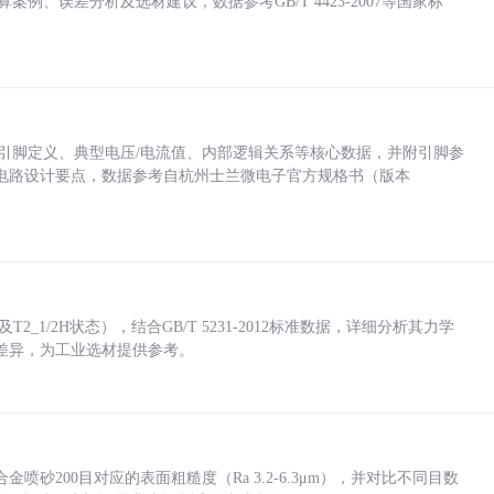
计算案例、误差分析及选材建议，数据参考GB/T 4423-2007等国家标
括各引脚定义、典型电压/电流值、内部逻辑关系等核心数据，并附引脚参
电路设计要点，数据参考自杭州士兰微电子官方规格书（版本
_1/2H状态），结合GB/T 5231-2012标准数据，详细分析其力学
差异，为工业选材提供参考。
砂200目对应的表面粗糙度（Ra 3.2-6.3μm），并对比不同目数