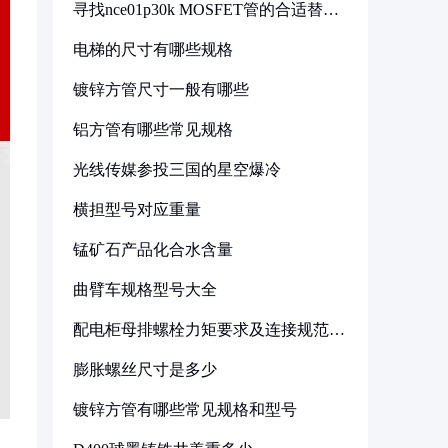
寻找nce01p30k MOSFET管的合适替代
型号
电梯的尺寸有哪些规格
镀锌方管尺寸一般有哪些
铝方管有哪些常见规格
光线传媒参投三国的星空爆冷
横担型号对应重量
锰矿石产品化合水含量
曲臂车规格型号大全
配电柜母排螺栓力矩要求及连接规范详
解
膨胀螺丝尺寸是多少
镀锌方管有哪些常见规格和型号