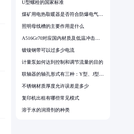
U型螺栓的国家标准
煤矿用电热取暖器是否符合防爆电气设
备标准
照明母线槽的主要作用是什么
A516Gr70对应国内材质及低温冲击要
求解析
镀镍钢带可以过多少电流
计量泵如何达到控制和调节流量的目的
联轴器的轴孔形式有三种：Y型、J型、
Z型
不锈钢材质厚度允许误差是多少
复印机出租有哪些常见模式
溶于水的润滑剂的种类