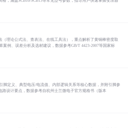
，涵盖SCB10/SCB13等常见型号参数，指导用户快速掌握变压器
法（理论公式法、查表法、在线工具法），重点解析了黄铜棒密度取
计算案例、误差分析及选材建议，数据参考GB/T 4423-2007等国家标
括各引脚定义、典型电压/电流值、内部逻辑关系等核心数据，并附引脚参
电路设计要点，数据参考自杭州士兰微电子官方规格书（版本