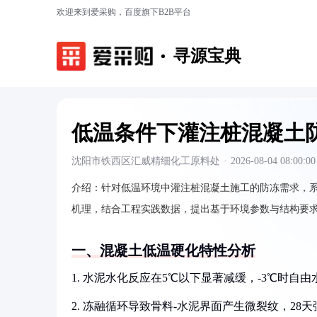
欢迎来到爱采购，百度旗下B2B平台
寻源宝典
低温条件下灌注桩混凝土
沈阳市铁西区汇威精细化工原料处
·
2026-08-04 08:00:00
介绍：
针对低温环境中灌注桩混凝土施工的防冻需求，
机理，结合工程实践数据，提出基于环境参数与结构要
一、混凝土低温硬化特性分析
1. 水泥水化反应在5℃以下显著减缓，-3℃时自
2. 冻融循环导致骨料-水泥界面产生微裂纹，28天强