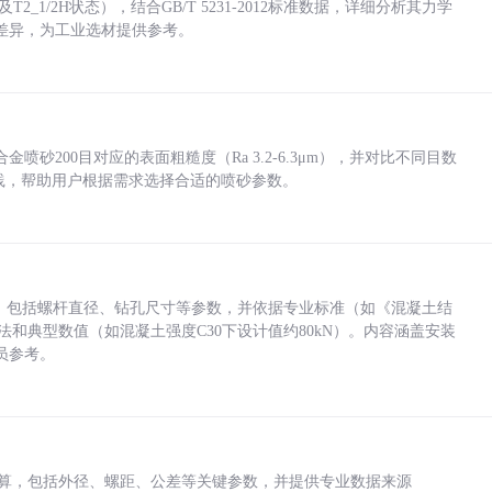
_1/2H状态），结合GB/T 5231-2012标准数据，详细分析其力学
差异，为工业选材提供参考。
砂200目对应的表面粗糙度（Ra 3.2-6.3μm），并对比不同目数
业实践，帮助用户根据需求选择合适的喷砂参数。
力，包括螺杆直径、钻孔尺寸等参数，并依据专业标准（如《混凝土结
方法和典型数值（如混凝土强度C30下设计值约80kN）。内容涵盖安装
员参考。
底孔计算，包括外径、螺距、公差等关键参数，并提供专业数据来源