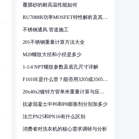
覆膜砂的耐高温性能如何
RU7088R功率MOSFET特性解析及其在
可调电源设计中的实践
不锈钢通风 管道施工
201不锈钢重量计算方法大全
M20螺纹大径和小径是多少
1-1/4 NPT螺纹参数及底孔尺寸详解
F1010E是什么管？能否用3205或3505代
换
20x40x2镀锌方管单米重量计算与应用
分析
抗渗混凝土中P6和P8膨胀剂分别加多少
法兰PN25和PN16有什么区别
消费者对洗衣机的核心需求调研与分析