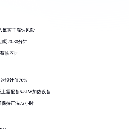
引入氯离子腐蚀风险
凝20-30分钟
合蓄热养护
可达设计值70%
土需配备5-8kW加热设备
可保持正温72小时