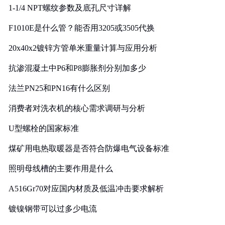
1-1/4 NPT螺纹参数及底孔尺寸详解
F1010E是什么管？能否用3205或3505代换
20x40x2镀锌方管单米重量计算与应用分析
抗渗混凝土中P6和P8膨胀剂分别加多少
法兰PN25和PN16有什么区别
消费者对洗衣机的核心需求调研与分析
U型螺栓的国家标准
煤矿用电热取暖器是否符合防爆电气设备标准
照明母线槽的主要作用是什么
A516Gr70对应国内材质及低温冲击要求解析
镀镍钢带可以过多少电流