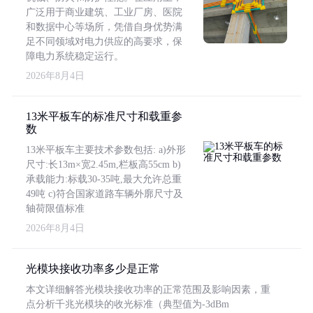
广泛用于商业建筑、工业厂房、医院
和数据中心等场所，凭借自身优势满
足不同领域对电力供应的高要求，保
障电力系统稳定运行。
2026年8月4日
13米平板车的标准尺寸和载重参
数
13米平板车主要技术参数包括: a)外形
尺寸:长13m×宽2.45m,栏板高55cm b)
承载能力:标载30-35吨,最大允许总重
49吨 c)符合国家道路车辆外廓尺寸及
轴荷限值标准
2026年8月4日
光模块接收功率多少是正常
本文详细解答光模块接收功率的正常范围及影响因素，重
点分析千兆光模块的收光标准（典型值为-3dBm