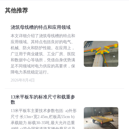
其他推荐
浇筑母线槽的特点和应用领域
本文详细介绍了浇筑母线槽的特点和
应用领域。其特点包括良好的电气、
机械、防火和防护性能。在应用上，
广泛用于商业建筑、工业厂房、医院
和数据中心等场所，凭借自身优势满
足不同领域对电力供应的高要求，保
障电力系统稳定运行。
2026年8月4日
13米平板车的标准尺寸和载重参
数
13米平板车主要技术参数包括: a)外形
尺寸:长13m×宽2.45m,栏板高55cm b)
承载能力:标载30-35吨,最大允许总重
49吨 c)符合国家道路车辆外廓尺寸及