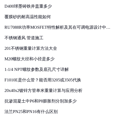
D400球墨铸铁井盖重多少
覆膜砂的耐高温性能如何
RU7088R功率MOSFET特性解析及其在可调电源设计中的
实践
不锈钢通风 管道施工
201不锈钢重量计算方法大全
M20螺纹大径和小径是多少
1-1/4 NPT螺纹参数及底孔尺寸详解
F1010E是什么管？能否用3205或3505代换
20x40x2镀锌方管单米重量计算与应用分析
抗渗混凝土中P6和P8膨胀剂分别加多少
法兰PN25和PN16有什么区别