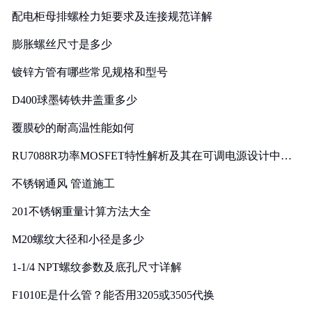
配电柜母排螺栓力矩要求及连接规范详解
膨胀螺丝尺寸是多少
镀锌方管有哪些常见规格和型号
D400球墨铸铁井盖重多少
覆膜砂的耐高温性能如何
RU7088R功率MOSFET特性解析及其在可调电源设计中的
实践
不锈钢通风 管道施工
201不锈钢重量计算方法大全
M20螺纹大径和小径是多少
1-1/4 NPT螺纹参数及底孔尺寸详解
F1010E是什么管？能否用3205或3505代换