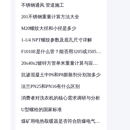
不锈钢通风 管道施工
201不锈钢重量计算方法大全
M20螺纹大径和小径是多少
1-1/4 NPT螺纹参数及底孔尺寸详解
F1010E是什么管？能否用3205或3505代
换
20x40x2镀锌方管单米重量计算与应用
分析
抗渗混凝土中P6和P8膨胀剂分别加多少
法兰PN25和PN16有什么区别
消费者对洗衣机的核心需求调研与分析
U型螺栓的国家标准
煤矿用电热取暖器是否符合防爆电气设
备标准