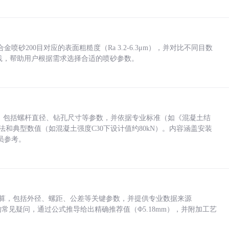
砂200目对应的表面粗糙度（Ra 3.2-6.3μm），并对比不同目数
业实践，帮助用户根据需求选择合适的喷砂参数。
力，包括螺杆直径、钻孔尺寸等参数，并依据专业标准（如《混凝土结
方法和典型数值（如混凝土强度C30下设计值约80kN）。内容涵盖安装
员参考。
底孔计算，包括外径、螺距、公差等关键参数，并提供专业数据来源
孔尺寸的常见疑问，通过公式推导给出精确推荐值（Φ5.18mm），并附加工艺