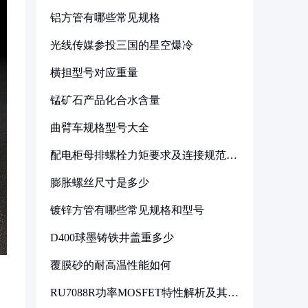
铝方管有哪些常见规格
光线传媒参投三国的星空爆冷
横担型号对应重量
锰矿石产品化合水含量
曲臂车规格型号大全
配电柜母排螺栓力矩要求及连接规范详
解
膨胀螺丝尺寸是多少
镀锌方管有哪些常见规格和型号
D400球墨铸铁井盖重多少
覆膜砂的耐高温性能如何
RU7088R功率MOSFET特性解析及其在
可调电源设计中的实践