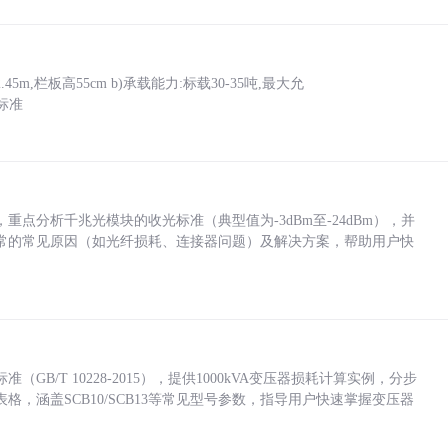
5m,栏板高55cm b)承载能力:标载30-35吨,最大允
标准
点分析千兆光模块的收光标准（典型值为-3dBm至-24dBm），并
常的常见原因（如光纤损耗、连接器问题）及解决方案，帮助用户快
/T 10228-2015），提供1000kVA变压器损耗计算实例，分步
，涵盖SCB10/SCB13等常见型号参数，指导用户快速掌握变压器