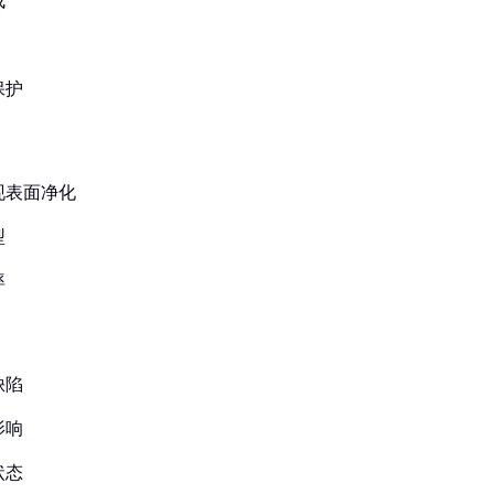
成
保护
现表面净化
型
率
缺陷
影响
状态