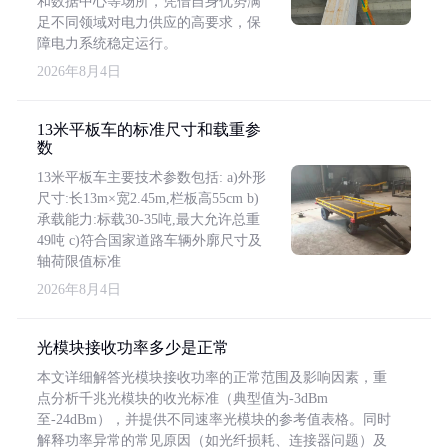
和数据中心等场所，凭借自身优势满
足不同领域对电力供应的高要求，保
障电力系统稳定运行。
2026年8月4日
13米平板车的标准尺寸和载重参
数
13米平板车主要技术参数包括: a)外形
尺寸:长13m×宽2.45m,栏板高55cm b)
承载能力:标载30-35吨,最大允许总重
49吨 c)符合国家道路车辆外廓尺寸及
轴荷限值标准
2026年8月4日
光模块接收功率多少是正常
本文详细解答光模块接收功率的正常范围及影响因素，重
点分析千兆光模块的收光标准（典型值为-3dBm
至-24dBm），并提供不同速率光模块的参考值表格。同时
解释功率异常的常见原因（如光纤损耗、连接器问题）及