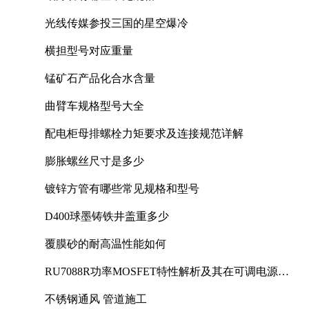
光线传媒参投三国的星空爆冷
横担型号对应重量
锰矿石产品化合水含量
曲臂车规格型号大全
配电柜母排螺栓力矩要求及连接规范详解
膨胀螺丝尺寸是多少
镀锌方管有哪些常见规格和型号
D400球墨铸铁井盖重多少
覆膜砂的耐高温性能如何
RU7088R功率MOSFET特性解析及其在可调电源设
计中的实践
不锈钢通风 管道施工