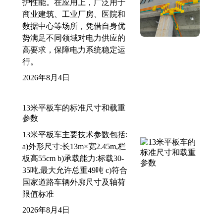
护性能。在应用上，广泛用于
商业建筑、工业厂房、医院和
数据中心等场所，凭借自身优
势满足不同领域对电力供应的
高要求，保障电力系统稳定运
行。
2026年8月4日
13米平板车的标准尺寸和载重
参数
13米平板车主要技术参数包括:
a)外形尺寸:长13m×宽2.45m,栏
板高55cm b)承载能力:标载30-
35吨,最大允许总重49吨 c)符合
国家道路车辆外廓尺寸及轴荷
限值标准
2026年8月4日