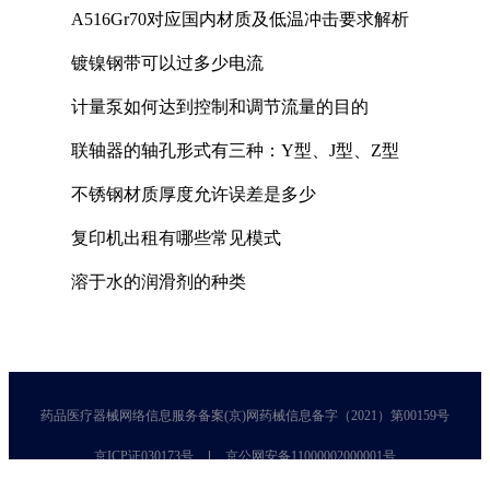
A516Gr70对应国内材质及低温冲击要求解析
镀镍钢带可以过多少电流
计量泵如何达到控制和调节流量的目的
联轴器的轴孔形式有三种：Y型、J型、Z型
不锈钢材质厚度允许误差是多少
复印机出租有哪些常见模式
溶于水的润滑剂的种类
药品医疗器械网络信息服务备案(京)网药械信息备字（2021）第00159号
京ICP证030173号
京公网安备11000002000001号