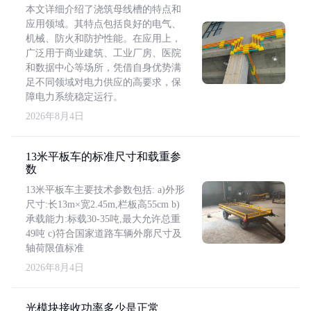
本文详细介绍了浇筑母线槽的特点和
应用领域。其特点包括良好的电气、
机械、防火和防护性能。在应用上，
广泛用于商业建筑、工业厂房、医院
和数据中心等场所，凭借自身优势满
足不同领域对电力供应的高要求，保
障电力系统稳定运行。
2026年8月4日
13米平板车的标准尺寸和载重参
数
13米平板车主要技术参数包括: a)外形
尺寸:长13m×宽2.45m,栏板高55cm b)
承载能力:标载30-35吨,最大允许总重
49吨 c)符合国家道路车辆外廓尺寸及
轴荷限值标准
2026年8月4日
光模块接收功率多少是正常