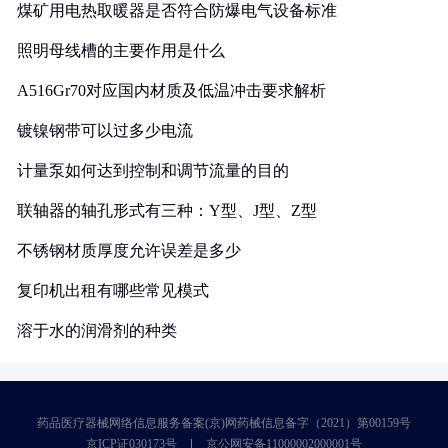
煤矿用电热取暖器是否符合防爆电气设备标准
照明母线槽的主要作用是什么
A516Gr70对应国内材质及低温冲击要求解析
镀镍钢带可以过多少电流
计量泵如何达到控制和调节流量的目的
联轴器的轴孔形式有三种：Y型、J型、Z型
不锈钢材质厚度允许误差是多少
复印机出租有哪些常见模式
溶于水的润滑剂的种类
药品医疗器械网络信息服务备案(京)网药械信息备字（2021）第00159号
京ICP证030173号
京公网安备11000002000001号