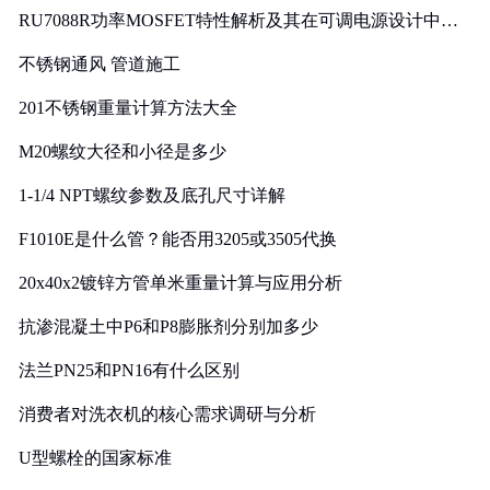
RU7088R功率MOSFET特性解析及其在可调电源设计中的
实践
不锈钢通风 管道施工
201不锈钢重量计算方法大全
M20螺纹大径和小径是多少
1-1/4 NPT螺纹参数及底孔尺寸详解
F1010E是什么管？能否用3205或3505代换
20x40x2镀锌方管单米重量计算与应用分析
抗渗混凝土中P6和P8膨胀剂分别加多少
法兰PN25和PN16有什么区别
消费者对洗衣机的核心需求调研与分析
U型螺栓的国家标准