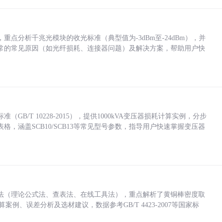
点分析千兆光模块的收光标准（典型值为-3dBm至-24dBm），并
常的常见原因（如光纤损耗、连接器问题）及解决方案，帮助用户快
/T 10228-2015），提供1000kVA变压器损耗计算实例，分步
，涵盖SCB10/SCB13等常见型号参数，指导用户快速掌握变压器
法（理论公式法、查表法、在线工具法），重点解析了黄铜棒密度取
计算案例、误差分析及选材建议，数据参考GB/T 4423-2007等国家标