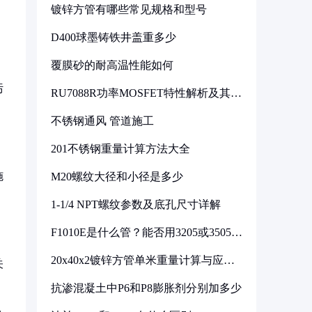
镀锌方管有哪些常见规格和型号
D400球墨铸铁井盖重多少
覆膜砂的耐高温性能如何
污
RU7088R功率MOSFET特性解析及其在
可调电源设计中的实践
不锈钢通风 管道施工
201不锈钢重量计算方法大全
施
M20螺纹大径和小径是多少
1-1/4 NPT螺纹参数及底孔尺寸详解
F1010E是什么管？能否用3205或3505代
换
20x40x2镀锌方管单米重量计算与应用
关
分析
抗渗混凝土中P6和P8膨胀剂分别加多少