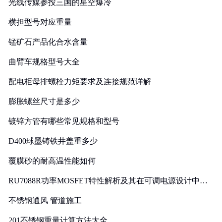
光线传媒参投三国的星空爆冷
横担型号对应重量
锰矿石产品化合水含量
曲臂车规格型号大全
配电柜母排螺栓力矩要求及连接规范详解
膨胀螺丝尺寸是多少
镀锌方管有哪些常见规格和型号
D400球墨铸铁井盖重多少
覆膜砂的耐高温性能如何
RU7088R功率MOSFET特性解析及其在可调电源设计中的
实践
不锈钢通风 管道施工
201不锈钢重量计算方法大全