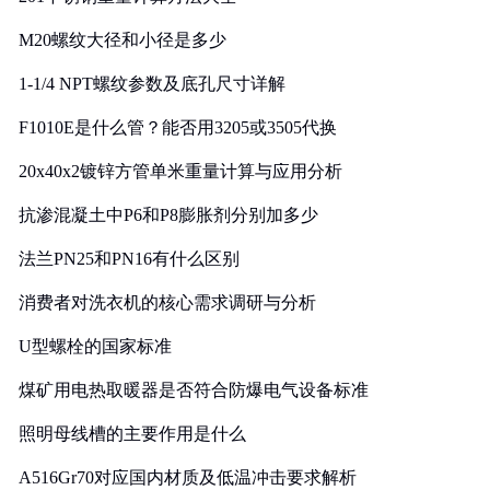
M20螺纹大径和小径是多少
1-1/4 NPT螺纹参数及底孔尺寸详解
F1010E是什么管？能否用3205或3505代换
20x40x2镀锌方管单米重量计算与应用分析
抗渗混凝土中P6和P8膨胀剂分别加多少
法兰PN25和PN16有什么区别
消费者对洗衣机的核心需求调研与分析
U型螺栓的国家标准
煤矿用电热取暖器是否符合防爆电气设备标准
照明母线槽的主要作用是什么
A516Gr70对应国内材质及低温冲击要求解析