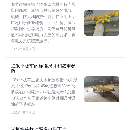
本文详细介绍了浇筑母线槽的特点和
应用领域。其特点包括良好的电气、
机械、防火和防护性能。在应用上，
广泛用于商业建筑、工业厂房、医院
和数据中心等场所，凭借自身优势满
足不同领域对电力供应的高要求，保
障电力系统稳定运行。
2026年8月4日
13米平板车的标准尺寸和载重参
数
13米平板车主要技术参数包括: a)外形
尺寸:长13m×宽2.45m,栏板高55cm b)
承载能力:标载30-35吨,最大允许总重
49吨 c)符合国家道路车辆外廓尺寸及
轴荷限值标准
2026年8月4日
光模块接收功率多少是正常