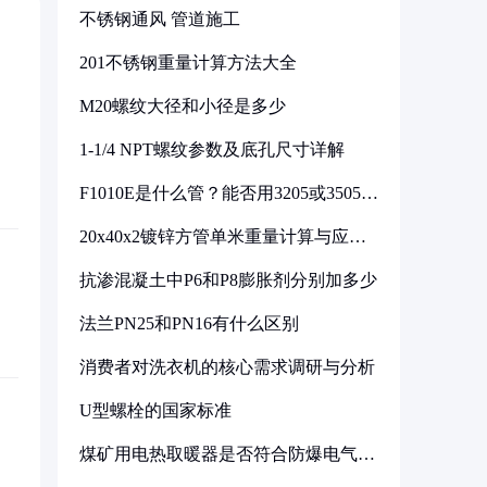
不锈钢通风 管道施工
201不锈钢重量计算方法大全
M20螺纹大径和小径是多少
1-1/4 NPT螺纹参数及底孔尺寸详解
F1010E是什么管？能否用3205或3505代
换
20x40x2镀锌方管单米重量计算与应用
分析
抗渗混凝土中P6和P8膨胀剂分别加多少
法兰PN25和PN16有什么区别
消费者对洗衣机的核心需求调研与分析
U型螺栓的国家标准
煤矿用电热取暖器是否符合防爆电气设
备标准