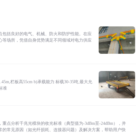
点包括良好的电气、机械、防火和防护性能。在应
心等场所，凭借自身优势满足不同领域对电力供应
5m,栏板高55cm b)承载能力:标载30-35吨,最大允
标准
点分析千兆光模块的收光标准（典型值为-3dBm至-24dBm），并
常的常见原因（如光纤损耗、连接器问题）及解决方案，帮助用户快