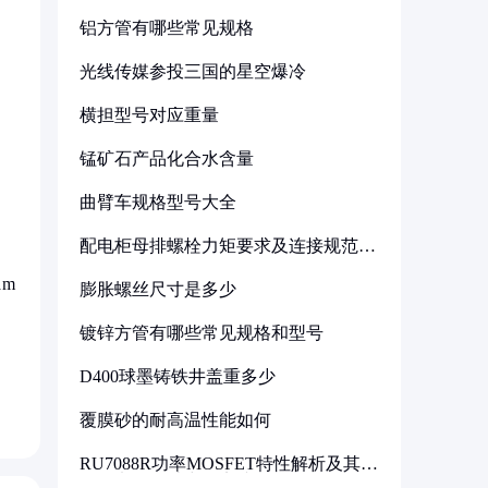
铝方管有哪些常见规格
光线传媒参投三国的星空爆冷
横担型号对应重量
锰矿石产品化合水含量
曲臂车规格型号大全
配电柜母排螺栓力矩要求及连接规范详
解
m
膨胀螺丝尺寸是多少
镀锌方管有哪些常见规格和型号
D400球墨铸铁井盖重多少
覆膜砂的耐高温性能如何
RU7088R功率MOSFET特性解析及其在
可调电源设计中的实践