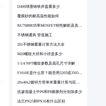
D400球墨铸铁井盖重多少
覆膜砂的耐高温性能如何
RU7088R功率MOSFET特性解析及其在
可调电源设计中的实践
不锈钢通风 管道施工
201不锈钢重量计算方法大全
M20螺纹大径和小径是多少
1-1/4 NPT螺纹参数及底孔尺寸详解
F1010E是什么管？能否用3205或3505代
换
20x40x2镀锌方管单米重量计算与应用
分析
抗渗混凝土中P6和P8膨胀剂分别加多少
法兰PN25和PN16有什么区别