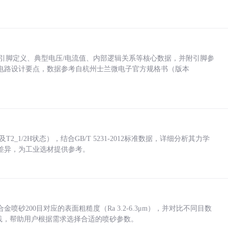
括各引脚定义、典型电压/电流值、内部逻辑关系等核心数据，并附引脚参
电路设计要点，数据参考自杭州士兰微电子官方规格书（版本
_1/2H状态），结合GB/T 5231-2012标准数据，详细分析其力学
差异，为工业选材提供参考。
砂200目对应的表面粗糙度（Ra 3.2-6.3μm），并对比不同目数
业实践，帮助用户根据需求选择合适的喷砂参数。