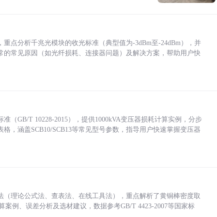
点分析千兆光模块的收光标准（典型值为-3dBm至-24dBm），并
常的常见原因（如光纤损耗、连接器问题）及解决方案，帮助用户快
/T 10228-2015），提供1000kVA变压器损耗计算实例，分步
，涵盖SCB10/SCB13等常见型号参数，指导用户快速掌握变压器
法（理论公式法、查表法、在线工具法），重点解析了黄铜棒密度取
计算案例、误差分析及选材建议，数据参考GB/T 4423-2007等国家标