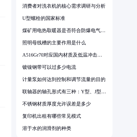
消费者对洗衣机的核心需求调研与分析
U型螺栓的国家标准
煤矿用电热取暖器是否符合防爆电气设
备标准
照明母线槽的主要作用是什么
A516Gr70对应国内材质及低温冲击要
求解析
镀镍钢带可以过多少电流
计量泵如何达到控制和调节流量的目的
联轴器的轴孔形式有三种：Y型、J型、
Z型
不锈钢材质厚度允许误差是多少
复印机出租有哪些常见模式
溶于水的润滑剂的种类