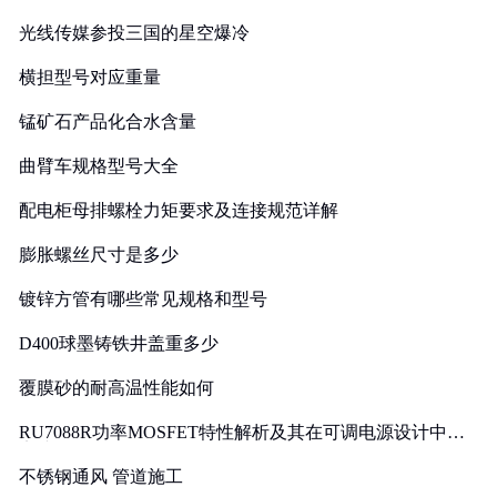
光线传媒参投三国的星空爆冷
横担型号对应重量
锰矿石产品化合水含量
曲臂车规格型号大全
配电柜母排螺栓力矩要求及连接规范详解
膨胀螺丝尺寸是多少
镀锌方管有哪些常见规格和型号
D400球墨铸铁井盖重多少
覆膜砂的耐高温性能如何
RU7088R功率MOSFET特性解析及其在可调电源设计中的
实践
不锈钢通风 管道施工