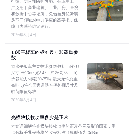
机械、防火和防护性能。在应用上，
广泛用于商业建筑、工业厂房、医院
和数据中心等场所，凭借自身优势满
足不同领域对电力供应的高要求，保
障电力系统稳定运行。
2026年8月4日
13米平板车的标准尺寸和载重参
数
13米平板车主要技术参数包括: a)外形
尺寸:长13m×宽2.45m,栏板高55cm b)
承载能力:标载30-35吨,最大允许总重
49吨 c)符合国家道路车辆外廓尺寸及
轴荷限值标准
2026年8月4日
光模块接收功率多少是正常
本文详细解答光模块接收功率的正常范围及影响因素，重
点分析千兆光模块的收光标准（典型值为-3dBm