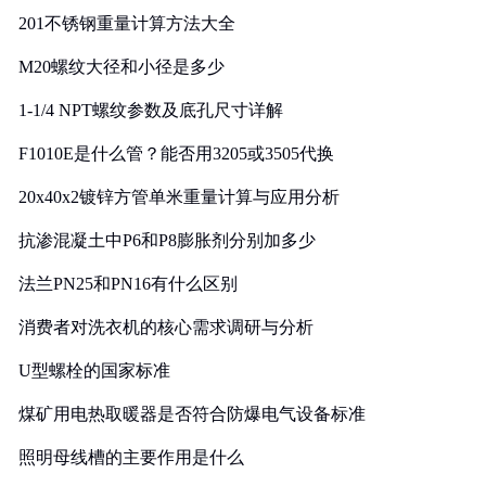
201不锈钢重量计算方法大全
M20螺纹大径和小径是多少
1-1/4 NPT螺纹参数及底孔尺寸详解
F1010E是什么管？能否用3205或3505代换
20x40x2镀锌方管单米重量计算与应用分析
抗渗混凝土中P6和P8膨胀剂分别加多少
法兰PN25和PN16有什么区别
消费者对洗衣机的核心需求调研与分析
U型螺栓的国家标准
煤矿用电热取暖器是否符合防爆电气设备标准
照明母线槽的主要作用是什么