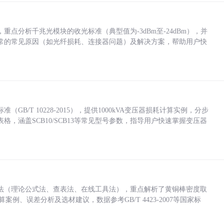
点分析千兆光模块的收光标准（典型值为-3dBm至-24dBm），并
常的常见原因（如光纤损耗、连接器问题）及解决方案，帮助用户快
/T 10228-2015），提供1000kVA变压器损耗计算实例，分步
，涵盖SCB10/SCB13等常见型号参数，指导用户快速掌握变压器
法（理论公式法、查表法、在线工具法），重点解析了黄铜棒密度取
计算案例、误差分析及选材建议，数据参考GB/T 4423-2007等国家标