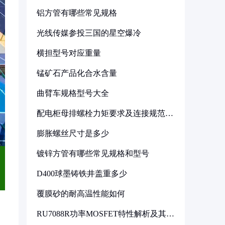
铝方管有哪些常见规格
光线传媒参投三国的星空爆冷
横担型号对应重量
锰矿石产品化合水含量
曲臂车规格型号大全
配电柜母排螺栓力矩要求及连接规范详
解
膨胀螺丝尺寸是多少
镀锌方管有哪些常见规格和型号
D400球墨铸铁井盖重多少
覆膜砂的耐高温性能如何
RU7088R功率MOSFET特性解析及其在
可调电源设计中的实践