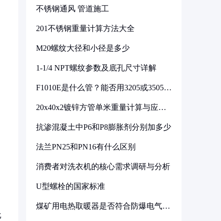
不锈钢通风 管道施工
201不锈钢重量计算方法大全
M20螺纹大径和小径是多少
1-1/4 NPT螺纹参数及底孔尺寸详解
F1010E是什么管？能否用3205或3505代
换
20x40x2镀锌方管单米重量计算与应用
分析
抗渗混凝土中P6和P8膨胀剂分别加多少
法兰PN25和PN16有什么区别
消费者对洗衣机的核心需求调研与分析
U型螺栓的国家标准
煤矿用电热取暖器是否符合防爆电气设
备标准
比