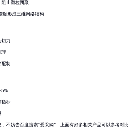
，阻止颗粒团聚
面接触形成三维网络结构
动切力
机理
浆配制
5%
键指标
用
，不妨去百度搜索“爱采购”，上面有好多相关产品可以参考对