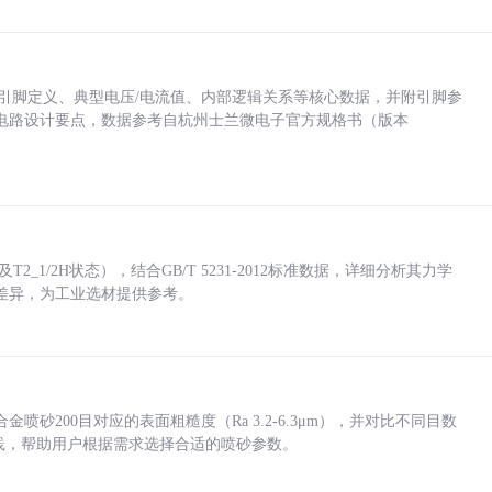
括各引脚定义、典型电压/电流值、内部逻辑关系等核心数据，并附引脚参
电路设计要点，数据参考自杭州士兰微电子官方规格书（版本
_1/2H状态），结合GB/T 5231-2012标准数据，详细分析其力学
差异，为工业选材提供参考。
砂200目对应的表面粗糙度（Ra 3.2-6.3μm），并对比不同目数
业实践，帮助用户根据需求选择合适的喷砂参数。