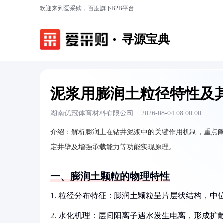
欢迎来到爱采购，百度旗下B2B平台
寻源宝典
泥浆用膨润土粒径特性及
湖南优冠体育材料有限公司
·
2026-08-04 08:00:00
介绍：
解析膨润土在钻井泥浆中的关键作用机制，重点
定井壁及增强承载能力等功能实现原理。
一、膨润土颗粒的物理特性
1. 粒径分布特征：膨润土颗粒呈片层状结构，中位粒径集
2. 水化机理：层间阳离子遇水发生电离，形成扩