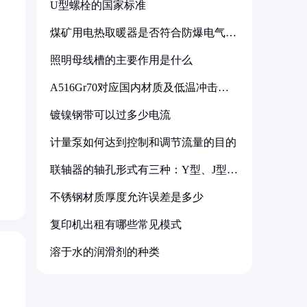
U型螺栓的国家标准
煤矿用电热取暖器是否符合防爆电气设
备标准
照明母线槽的主要作用是什么
A516Gr70对应国内材质及低温冲击要
求解析
镀镍钢带可以过多少电流
计量泵如何达到控制和调节流量的目的
联轴器的轴孔形式有三种：Y型、J型、
Z型
不锈钢材质厚度允许误差是多少
复印机出租有哪些常见模式
溶于水的润滑剂的种类