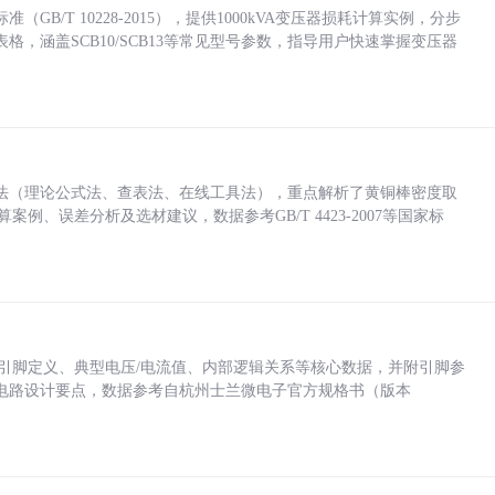
/T 10228-2015），提供1000kVA变压器损耗计算实例，分步
，涵盖SCB10/SCB13等常见型号参数，指导用户快速掌握变压器
法（理论公式法、查表法、在线工具法），重点解析了黄铜棒密度取
计算案例、误差分析及选材建议，数据参考GB/T 4423-2007等国家标
括各引脚定义、典型电压/电流值、内部逻辑关系等核心数据，并附引脚参
电路设计要点，数据参考自杭州士兰微电子官方规格书（版本