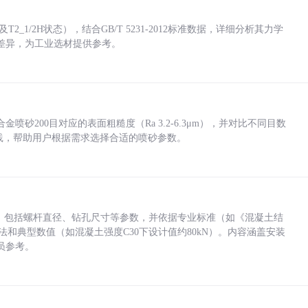
_1/2H状态），结合GB/T 5231-2012标准数据，详细分析其力学
差异，为工业选材提供参考。
砂200目对应的表面粗糙度（Ra 3.2-6.3μm），并对比不同目数
业实践，帮助用户根据需求选择合适的喷砂参数。
力，包括螺杆直径、钻孔尺寸等参数，并依据专业标准（如《混凝土结
方法和典型数值（如混凝土强度C30下设计值约80kN）。内容涵盖安装
员参考。