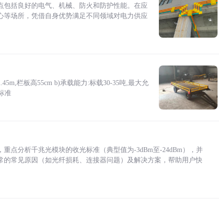
点包括良好的电气、机械、防火和防护性能。在应
心等场所，凭借自身优势满足不同领域对电力供应
5m,栏板高55cm b)承载能力:标载30-35吨,最大允
标准
点分析千兆光模块的收光标准（典型值为-3dBm至-24dBm），并
常的常见原因（如光纤损耗、连接器问题）及解决方案，帮助用户快