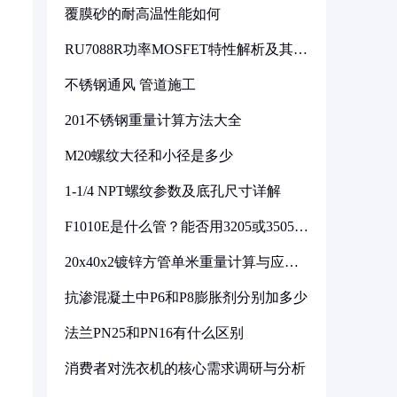
覆膜砂的耐高温性能如何
RU7088R功率MOSFET特性解析及其在
可调电源设计中的实践
不锈钢通风 管道施工
201不锈钢重量计算方法大全
M20螺纹大径和小径是多少
1-1/4 NPT螺纹参数及底孔尺寸详解
F1010E是什么管？能否用3205或3505代
换
20x40x2镀锌方管单米重量计算与应用
分析
抗渗混凝土中P6和P8膨胀剂分别加多少
法兰PN25和PN16有什么区别
消费者对洗衣机的核心需求调研与分析