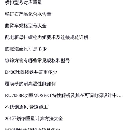
横担型号对应重量
锰矿石产品化合水含量
曲臂车规格型号大全
配电柜母排螺栓力矩要求及连接规范详解
膨胀螺丝尺寸是多少
镀锌方管有哪些常见规格和型号
D400球墨铸铁井盖重多少
覆膜砂的耐高温性能如何
RU7088R功率MOSFET特性解析及其在可调电源设计中的
实践
不锈钢通风 管道施工
201不锈钢重量计算方法大全