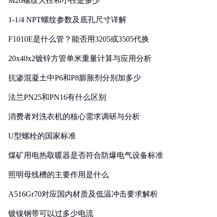
M20螺纹大径和小径是多少
1-1/4 NPT螺纹参数及底孔尺寸详解
F1010E是什么管？能否用3205或3505代换
20x40x2镀锌方管单米重量计算与应用分析
抗渗混凝土中P6和P8膨胀剂分别加多少
法兰PN25和PN16有什么区别
消费者对洗衣机的核心需求调研与分析
U型螺栓的国家标准
煤矿用电热取暖器是否符合防爆电气设备标准
照明母线槽的主要作用是什么
A516Gr70对应国内材质及低温冲击要求解析
镀镍钢带可以过多少电流