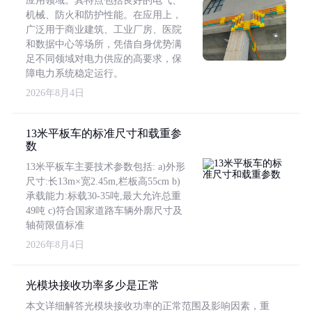
应用领域。其特点包括良好的电气、
机械、防火和防护性能。在应用上，
广泛用于商业建筑、工业厂房、医院
和数据中心等场所，凭借自身优势满
足不同领域对电力供应的高要求，保
障电力系统稳定运行。
2026年8月4日
13米平板车的标准尺寸和载重参
数
13米平板车主要技术参数包括: a)外形
尺寸:长13m×宽2.45m,栏板高55cm b)
承载能力:标载30-35吨,最大允许总重
49吨 c)符合国家道路车辆外廓尺寸及
轴荷限值标准
2026年8月4日
光模块接收功率多少是正常
本文详细解答光模块接收功率的正常范围及影响因素，重