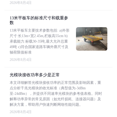
2026年8月4日
13米平板车的标准尺寸和载重参
数
13米平板车主要技术参数包括: a)外形
尺寸:长13m×宽2.45m,栏板高55cm b)
承载能力:标载30-35吨,最大允许总重
49吨 c)符合国家道路车辆外廓尺寸及
轴荷限值标准
2026年8月4日
光模块接收功率多少是正常
本文详细解答光模块接收功率的正常范围及影响因素，重
点分析千兆光模块的收光标准（典型值为-3dBm
至-24dBm），并提供不同速率光模块的参考值表格。同时
解释功率异常的常见原因（如光纤损耗、连接器问题）及
解决方案，帮助用户快速判断网络性能问题。
2026年8月4日