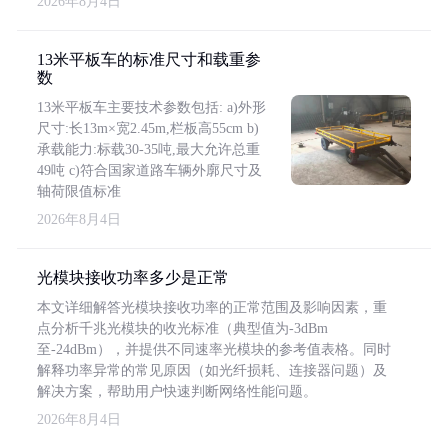
2026年8月4日
13米平板车的标准尺寸和载重参
数
13米平板车主要技术参数包括: a)外形
尺寸:长13m×宽2.45m,栏板高55cm b)
承载能力:标载30-35吨,最大允许总重
49吨 c)符合国家道路车辆外廓尺寸及
轴荷限值标准
2026年8月4日
光模块接收功率多少是正常
本文详细解答光模块接收功率的正常范围及影响因素，重
点分析千兆光模块的收光标准（典型值为-3dBm
至-24dBm），并提供不同速率光模块的参考值表格。同时
解释功率异常的常见原因（如光纤损耗、连接器问题）及
解决方案，帮助用户快速判断网络性能问题。
2026年8月4日