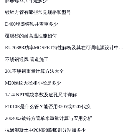
膨胀螺丝尺寸是多少
镀锌方管有哪些常见规格和型号
D400球墨铸铁井盖重多少
覆膜砂的耐高温性能如何
RU7088R功率MOSFET特性解析及其在可调电源设计中的
实践
不锈钢通风 管道施工
201不锈钢重量计算方法大全
M20螺纹大径和小径是多少
1-1/4 NPT螺纹参数及底孔尺寸详解
F1010E是什么管？能否用3205或3505代换
20x40x2镀锌方管单米重量计算与应用分析
抗渗混凝土中P6和P8膨胀剂分别加多少