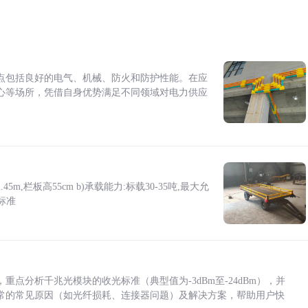
点包括良好的电气、机械、防火和防护性能。在应
心等场所，凭借自身优势满足不同领域对电力供应
5m,栏板高55cm b)承载能力:标载30-35吨,最大允
标准
点分析千兆光模块的收光标准（典型值为-3dBm至-24dBm），并
常的常见原因（如光纤损耗、连接器问题）及解决方案，帮助用户快