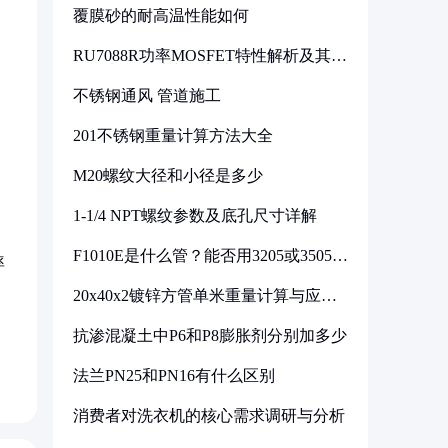
覆膜砂的耐高温性能如何
RU7088R功率MOSFET特性解析及其在
可调电源设计中的实践
不锈钢通风 管道施工
201不锈钢重量计算方法大全
M20螺纹大径和小径是多少
1-1/4 NPT螺纹参数及底孔尺寸详解
F1010E是什么管？能否用3205或3505代
率
换
20x40x2镀锌方管单米重量计算与应用
分析
抗渗混凝土中P6和P8膨胀剂分别加多少
法兰PN25和PN16有什么区别
消费者对洗衣机的核心需求调研与分析