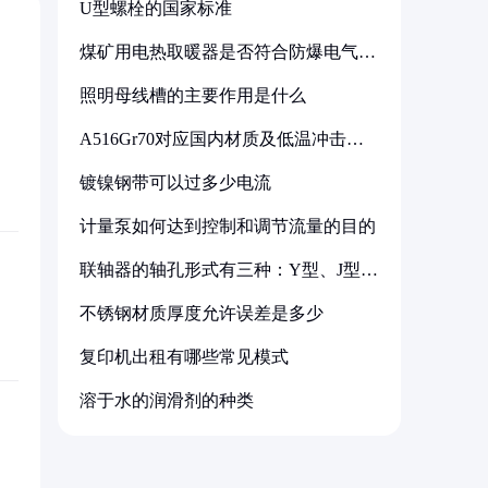
U型螺栓的国家标准
煤矿用电热取暖器是否符合防爆电气设
备标准
照明母线槽的主要作用是什么
A516Gr70对应国内材质及低温冲击要
求解析
镀镍钢带可以过多少电流
计量泵如何达到控制和调节流量的目的
联轴器的轴孔形式有三种：Y型、J型、
Z型
不锈钢材质厚度允许误差是多少
复印机出租有哪些常见模式
溶于水的润滑剂的种类