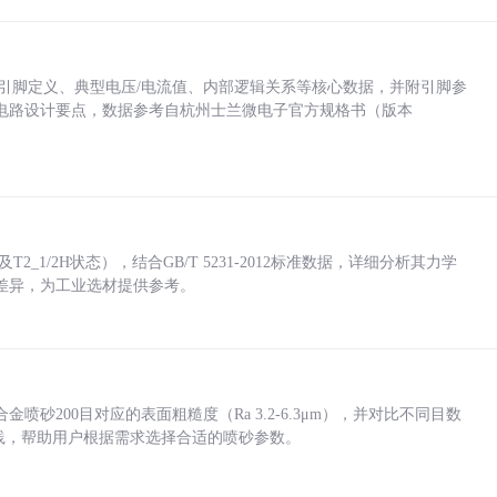
括各引脚定义、典型电压/电流值、内部逻辑关系等核心数据，并附引脚参
电路设计要点，数据参考自杭州士兰微电子官方规格书（版本
_1/2H状态），结合GB/T 5231-2012标准数据，详细分析其力学
差异，为工业选材提供参考。
砂200目对应的表面粗糙度（Ra 3.2-6.3μm），并对比不同目数
业实践，帮助用户根据需求选择合适的喷砂参数。