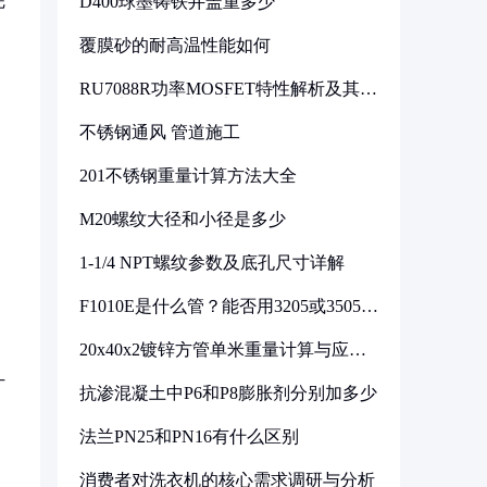
完
D400球墨铸铁井盖重多少
覆膜砂的耐高温性能如何
RU7088R功率MOSFET特性解析及其在
可调电源设计中的实践
不锈钢通风 管道施工
。
201不锈钢重量计算方法大全
M20螺纹大径和小径是多少
1-1/4 NPT螺纹参数及底孔尺寸详解
F1010E是什么管？能否用3205或3505代
换
20x40x2镀锌方管单米重量计算与应用
分析
广
抗渗混凝土中P6和P8膨胀剂分别加多少
法兰PN25和PN16有什么区别
消费者对洗衣机的核心需求调研与分析