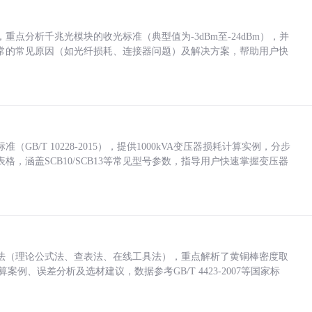
点分析千兆光模块的收光标准（典型值为-3dBm至-24dBm），并
常的常见原因（如光纤损耗、连接器问题）及解决方案，帮助用户快
/T 10228-2015），提供1000kVA变压器损耗计算实例，分步
，涵盖SCB10/SCB13等常见型号参数，指导用户快速掌握变压器
法（理论公式法、查表法、在线工具法），重点解析了黄铜棒密度取
计算案例、误差分析及选材建议，数据参考GB/T 4423-2007等国家标