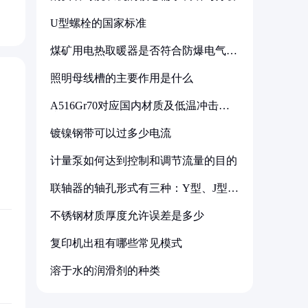
U型螺栓的国家标准
煤矿用电热取暖器是否符合防爆电气设
备标准
照明母线槽的主要作用是什么
A516Gr70对应国内材质及低温冲击要
求解析
镀镍钢带可以过多少电流
计量泵如何达到控制和调节流量的目的
联轴器的轴孔形式有三种：Y型、J型、
Z型
不锈钢材质厚度允许误差是多少
复印机出租有哪些常见模式
溶于水的润滑剂的种类