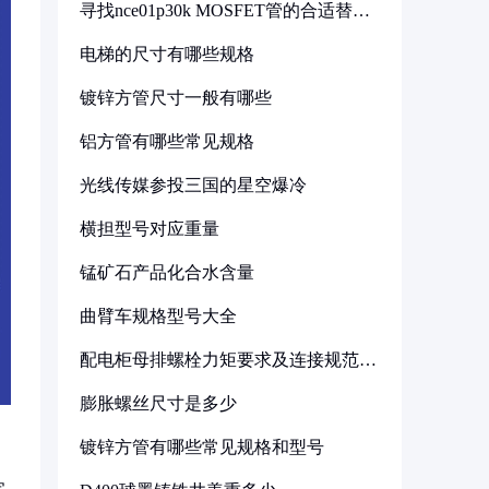
寻找nce01p30k MOSFET管的合适替代
型号
电梯的尺寸有哪些规格
镀锌方管尺寸一般有哪些
铝方管有哪些常见规格
光线传媒参投三国的星空爆冷
横担型号对应重量
锰矿石产品化合水含量
曲臂车规格型号大全
配电柜母排螺栓力矩要求及连接规范详
解
膨胀螺丝尺寸是多少
镀锌方管有哪些常见规格和型号