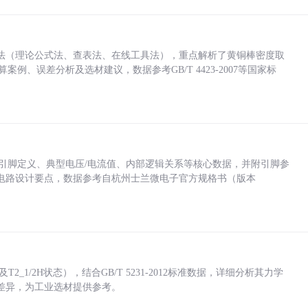
法（理论公式法、查表法、在线工具法），重点解析了黄铜棒密度取
计算案例、误差分析及选材建议，数据参考GB/T 4423-2007等国家标
括各引脚定义、典型电压/电流值、内部逻辑关系等核心数据，并附引脚参
电路设计要点，数据参考自杭州士兰微电子官方规格书（版本
_1/2H状态），结合GB/T 5231-2012标准数据，详细分析其力学
差异，为工业选材提供参考。