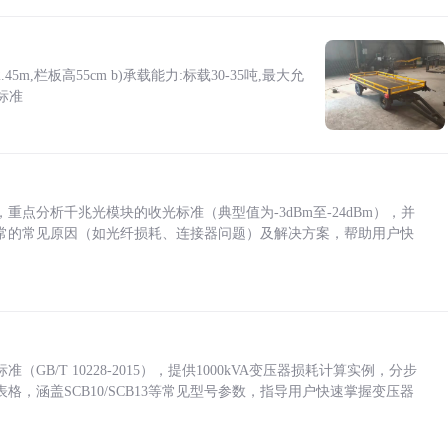
5m,栏板高55cm b)承载能力:标载30-35吨,最大允
标准
点分析千兆光模块的收光标准（典型值为-3dBm至-24dBm），并
常的常见原因（如光纤损耗、连接器问题）及解决方案，帮助用户快
/T 10228-2015），提供1000kVA变压器损耗计算实例，分步
，涵盖SCB10/SCB13等常见型号参数，指导用户快速掌握变压器