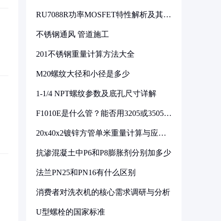
RU7088R功率MOSFET特性解析及其在
可调电源设计中的实践
不锈钢通风 管道施工
201不锈钢重量计算方法大全
M20螺纹大径和小径是多少
1-1/4 NPT螺纹参数及底孔尺寸详解
F1010E是什么管？能否用3205或3505代
换
20x40x2镀锌方管单米重量计算与应用
分析
抗渗混凝土中P6和P8膨胀剂分别加多少
法兰PN25和PN16有什么区别
消费者对洗衣机的核心需求调研与分析
U型螺栓的国家标准