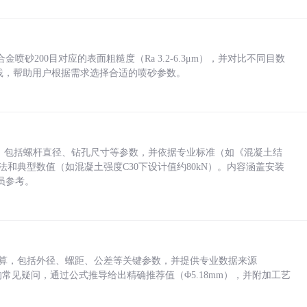
砂200目对应的表面粗糙度（Ra 3.2-6.3μm），并对比不同目数
业实践，帮助用户根据需求选择合适的喷砂参数。
力，包括螺杆直径、钻孔尺寸等参数，并依据专业标准（如《混凝土结
方法和典型数值（如混凝土强度C30下设计值约80kN）。内容涵盖安装
员参考。
底孔计算，包括外径、螺距、公差等关键参数，并提供专业数据来源
孔尺寸的常见疑问，通过公式推导给出精确推荐值（Φ5.18mm），并附加工艺