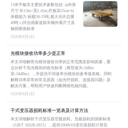
13米平板车主要技术参数包括: a)外形
尺寸:长13m×宽2.45m,栏板高55cm b)
承载能力:标载30-35吨,最大允许总重
49吨 c)符合国家道路车辆外廓尺寸及
轴荷限值标准
2026年8月4日
光模块接收功率多少是正常
本文详细解答光模块接收功率的正常范围及影响因素，重
点分析千兆光模块的收光标准（典型值为-3dBm
至-24dBm），并提供不同速率光模块的参考值表格。同时
解释功率异常的常见原因（如光纤损耗、连接器问题）及
解决方案，帮助用户快速判断网络性能问题。
2026年8月4日
干式变压器损耗标准一览表及计算方法
本文详细解析干式变压器空载损耗、负载损耗的国家标准
（GB/T 10228-2015），提供1000kVA变压器损耗计算实