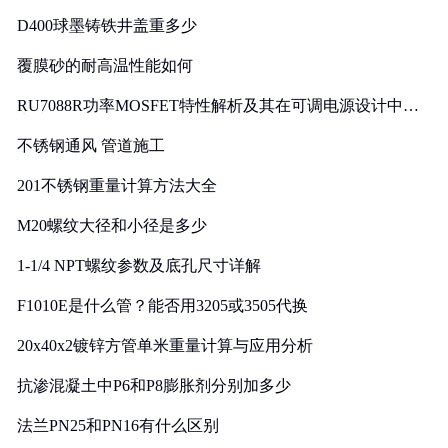
D400球墨铸铁井盖重多少
覆膜砂的耐高温性能如何
RU7088R功率MOSFET特性解析及其在可调电源设计中的
实践
不锈钢通风 管道施工
201不锈钢重量计算方法大全
M20螺纹大径和小径是多少
1-1/4 NPT螺纹参数及底孔尺寸详解
F1010E是什么管？能否用3205或3505代换
20x40x2镀锌方管单米重量计算与应用分析
抗渗混凝土中P6和P8膨胀剂分别加多少
法兰PN25和PN16有什么区别