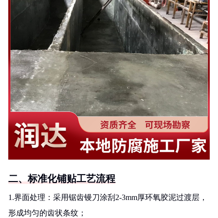
二、标准化铺贴工艺流程
1.界面处理：采用锯齿镘刀涂刮2-3mm厚环氧胶泥过渡层，
形成均匀的齿状条纹；