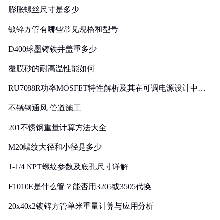
膨胀螺丝尺寸是多少
镀锌方管有哪些常见规格和型号
D400球墨铸铁井盖重多少
覆膜砂的耐高温性能如何
RU7088R功率MOSFET特性解析及其在可调电源设计中的
实践
不锈钢通风 管道施工
201不锈钢重量计算方法大全
M20螺纹大径和小径是多少
1-1/4 NPT螺纹参数及底孔尺寸详解
F1010E是什么管？能否用3205或3505代换
20x40x2镀锌方管单米重量计算与应用分析