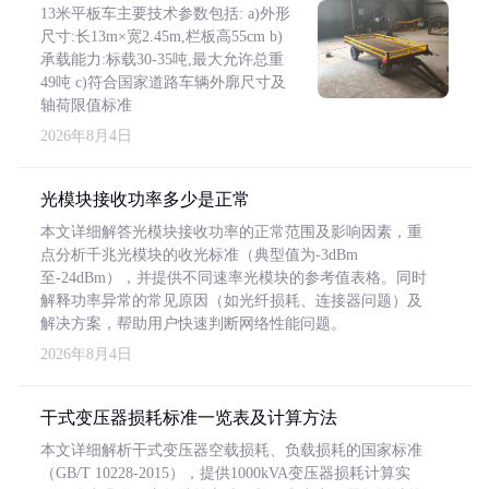
13米平板车主要技术参数包括: a)外形
尺寸:长13m×宽2.45m,栏板高55cm b)
承载能力:标载30-35吨,最大允许总重
49吨 c)符合国家道路车辆外廓尺寸及
轴荷限值标准
2026年8月4日
光模块接收功率多少是正常
本文详细解答光模块接收功率的正常范围及影响因素，重
点分析千兆光模块的收光标准（典型值为-3dBm
至-24dBm），并提供不同速率光模块的参考值表格。同时
解释功率异常的常见原因（如光纤损耗、连接器问题）及
解决方案，帮助用户快速判断网络性能问题。
2026年8月4日
干式变压器损耗标准一览表及计算方法
本文详细解析干式变压器空载损耗、负载损耗的国家标准
（GB/T 10228-2015），提供1000kVA变压器损耗计算实