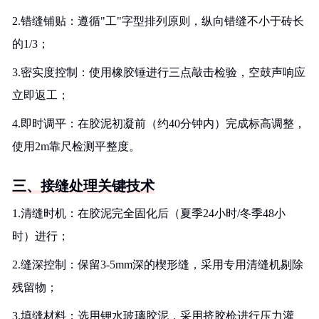
2.错缝铺贴：遵循"工"字型排列原则，纵向错缝不小于砖长
的1/3；
3.密实度控制：使用橡胶锤进行三点敲击检验，空鼓声响应
立即返工；
4.即时调平：在胶泥初凝前（约40分钟内）完成标高调整，
使用2m靠尺检测平整度。
三、接缝处理关键技术
1.清缝时机：在胶泥完全固化后（夏季24小时/冬季48小
时）进行；
2.缝深控制：保留3-5mm深的楔形缝，采用专用清缝机剔除
残留物；
3.填缝材料：选用钾水玻璃胶泥，采用挤胶枪进行压力灌