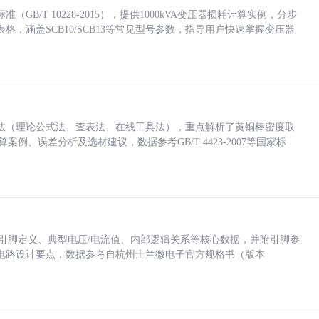
/T 10228-2015），提供1000kVA变压器损耗计算实例，分步
，涵盖SCB10/SCB13等常见型号参数，指导用户快速掌握变压器
法（理论公式法、查表法、在线工具法），重点解析了黄铜棒密度取
计算案例、误差分析及选材建议，数据参考GB/T 4423-2007等国家标
括各引脚定义、典型电压/电流值、内部逻辑关系等核心数据，并附引脚参
电路设计要点，数据参考自杭州士兰微电子官方规格书（版本