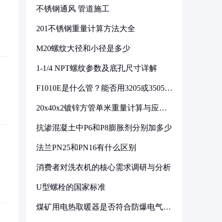
不锈钢通风 管道施工
201不锈钢重量计算方法大全
M20螺纹大径和小径是多少
1-1/4 NPT螺纹参数及底孔尺寸详解
F1010E是什么管？能否用3205或3505代
换
20x40x2镀锌方管单米重量计算与应用
分析
抗渗混凝土中P6和P8膨胀剂分别加多少
法兰PN25和PN16有什么区别
消费者对洗衣机的核心需求调研与分析
U型螺栓的国家标准
煤矿用电热取暖器是否符合防爆电气设
备标准