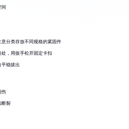
空间
，注意分类存放不同规格的紧固件
接处，用扳手松开固定卡扣
向平稳拔出
划伤
扣断裂