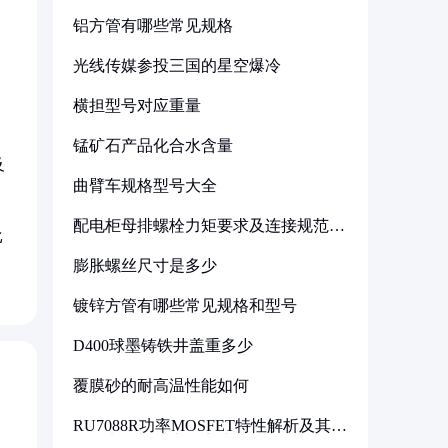
铝方管有哪些常见规格
光线传媒参投三国的星空爆冷
横担型号对应重量
锰矿石产品化合水含量
及
曲臂车规格型号大全
配电柜母排螺栓力矩要求及连接规范详
比
解
膨胀螺丝尺寸是多少
镀锌方管有哪些常见规格和型号
D400球墨铸铁井盖重多少
覆膜砂的耐高温性能如何
RU7088R功率MOSFET特性解析及其在
可调电源设计中的实践