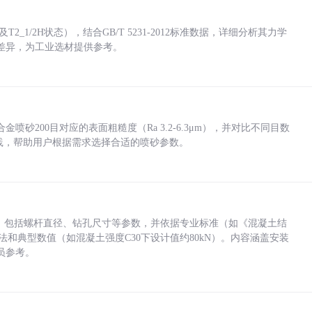
_1/2H状态），结合GB/T 5231-2012标准数据，详细分析其力学
差异，为工业选材提供参考。
砂200目对应的表面粗糙度（Ra 3.2-6.3μm），并对比不同目数
业实践，帮助用户根据需求选择合适的喷砂参数。
力，包括螺杆直径、钻孔尺寸等参数，并依据专业标准（如《混凝土结
方法和典型数值（如混凝土强度C30下设计值约80kN）。内容涵盖安装
员参考。