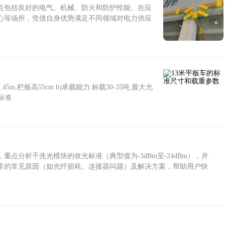
点包括良好的电气、机械、防火和防护性能。在应
心等场所，凭借自身优势满足不同领域对电力供应
5m,栏板高55cm b)承载能力:标载30-35吨,最大允
标准
点分析千兆光模块的收光标准（典型值为-3dBm至-24dBm），并
常的常见原因（如光纤损耗、连接器问题）及解决方案，帮助用户快