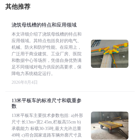
其他推荐
浇筑母线槽的特点和应用领域
本文详细介绍了浇筑母线槽的特点和
应用领域。其特点包括良好的电气、
机械、防火和防护性能。在应用上，
广泛用于商业建筑、工业厂房、医院
和数据中心等场所，凭借自身优势满
足不同领域对电力供应的高要求，保
障电力系统稳定运行。
2026年8月4日
13米平板车的标准尺寸和载重参
数
13米平板车主要技术参数包括: a)外形
尺寸:长13m×宽2.45m,栏板高55cm b)
承载能力:标载30-35吨,最大允许总重
49吨 c)符合国家道路车辆外廓尺寸及