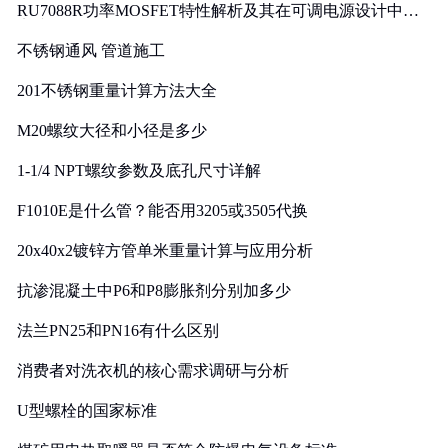
RU7088R功率MOSFET特性解析及其在可调电源设计中的
实践
不锈钢通风 管道施工
201不锈钢重量计算方法大全
M20螺纹大径和小径是多少
1-1/4 NPT螺纹参数及底孔尺寸详解
F1010E是什么管？能否用3205或3505代换
20x40x2镀锌方管单米重量计算与应用分析
抗渗混凝土中P6和P8膨胀剂分别加多少
法兰PN25和PN16有什么区别
消费者对洗衣机的核心需求调研与分析
U型螺栓的国家标准