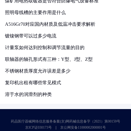
煤矿用电热取暖器是否符合防爆电气设备标准
照明母线槽的主要作用是什么
A516Gr70对应国内材质及低温冲击要求解析
镀镍钢带可以过多少电流
计量泵如何达到控制和调节流量的目的
联轴器的轴孔形式有三种：Y型、J型、Z型
不锈钢材质厚度允许误差是多少
复印机出租有哪些常见模式
溶于水的润滑剂的种类
药品医疗器械网络信息服务备案(京)网药械信息备字（2021）第00159号
京ICP证030173号
京公网安备11000002000001号