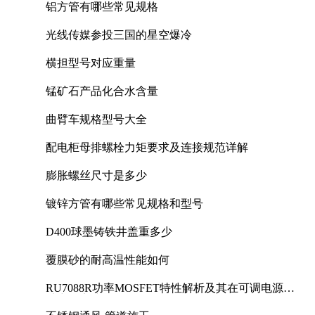
铝方管有哪些常见规格
光线传媒参投三国的星空爆冷
横担型号对应重量
锰矿石产品化合水含量
曲臂车规格型号大全
配电柜母排螺栓力矩要求及连接规范详解
膨胀螺丝尺寸是多少
镀锌方管有哪些常见规格和型号
D400球墨铸铁井盖重多少
覆膜砂的耐高温性能如何
RU7088R功率MOSFET特性解析及其在可调电源设
计中的实践