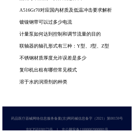
A516Gr70对应国内材质及低温冲击要求解析
镀镍钢带可以过多少电流
计量泵如何达到控制和调节流量的目的
联轴器的轴孔形式有三种：Y型、J型、Z型
不锈钢材质厚度允许误差是多少
复印机出租有哪些常见模式
溶于水的润滑剂的种类
药品医疗器械网络信息服务备案(京)网药械信息备字（2021）第00159号
京ICP证030173号
京公网安备11000002000001号