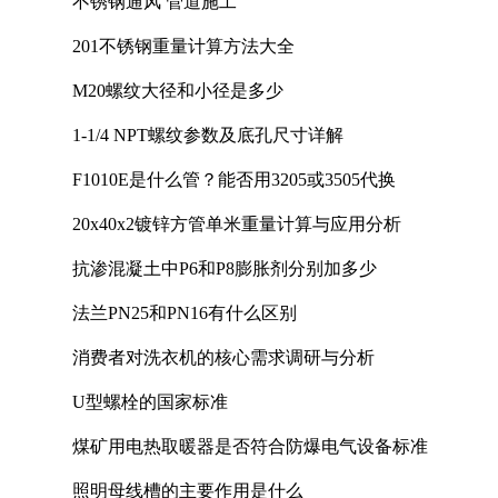
不锈钢通风 管道施工
201不锈钢重量计算方法大全
M20螺纹大径和小径是多少
1-1/4 NPT螺纹参数及底孔尺寸详解
F1010E是什么管？能否用3205或3505代换
20x40x2镀锌方管单米重量计算与应用分析
抗渗混凝土中P6和P8膨胀剂分别加多少
法兰PN25和PN16有什么区别
消费者对洗衣机的核心需求调研与分析
U型螺栓的国家标准
煤矿用电热取暖器是否符合防爆电气设备标准
照明母线槽的主要作用是什么