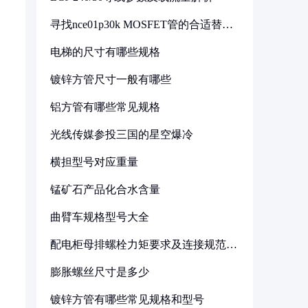
寻找nce01p30k MOSFET管的合适替代
型号
电梯的尺寸有哪些规格
镀锌方管尺寸一般有哪些
铝方管有哪些常见规格
光线传媒参投三国的星空爆冷
横担型号对应重量
锰矿石产品化合水含量
曲臂车规格型号大全
配电柜母排螺栓力矩要求及连接规范详
解
膨胀螺丝尺寸是多少
镀锌方管有哪些常见规格和型号