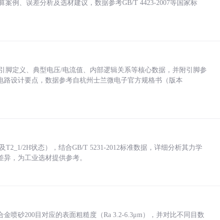
计算案例、误差分析及选材建议，数据参考GB/T 4423-2007等国家标
括各引脚定义、典型电压/电流值、内部逻辑关系等核心数据，并附引脚参
电路设计要点，数据参考自杭州士兰微电子官方规格书（版本
_1/2H状态），结合GB/T 5231-2012标准数据，详细分析其力学
差异，为工业选材提供参考。
砂200目对应的表面粗糙度（Ra 3.2-6.3μm），并对比不同目数