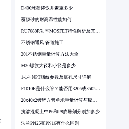
D400球墨铸铁井盖重多少
覆膜砂的耐高温性能如何
RU7088R功率MOSFET特性解析及其在
可调电源设计中的实践
不锈钢通风 管道施工
201不锈钢重量计算方法大全
M20螺纹大径和小径是多少
1-1/4 NPT螺纹参数及底孔尺寸详解
F1010E是什么管？能否用3205或3505代
换
20x40x2镀锌方管单米重量计算与应用
分析
抗渗混凝土中P6和P8膨胀剂分别加多少
接
法兰PN25和PN16有什么区别