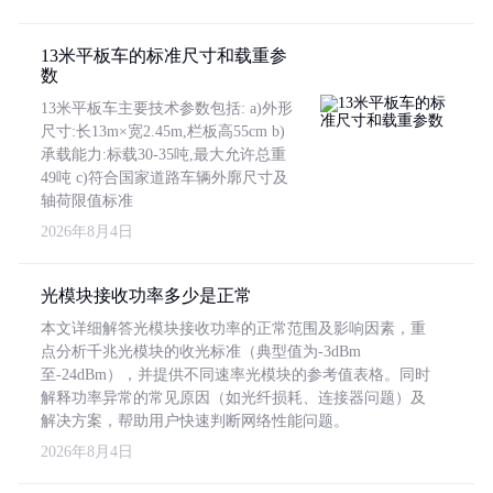
13米平板车的标准尺寸和载重参
数
13米平板车主要技术参数包括: a)外形
尺寸:长13m×宽2.45m,栏板高55cm b)
承载能力:标载30-35吨,最大允许总重
49吨 c)符合国家道路车辆外廓尺寸及
轴荷限值标准
2026年8月4日
光模块接收功率多少是正常
本文详细解答光模块接收功率的正常范围及影响因素，重
点分析千兆光模块的收光标准（典型值为-3dBm
至-24dBm），并提供不同速率光模块的参考值表格。同时
解释功率异常的常见原因（如光纤损耗、连接器问题）及
解决方案，帮助用户快速判断网络性能问题。
2026年8月4日