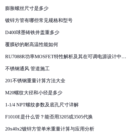
膨胀螺丝尺寸是多少
镀锌方管有哪些常见规格和型号
D400球墨铸铁井盖重多少
覆膜砂的耐高温性能如何
RU7088R功率MOSFET特性解析及其在可调电源设计中的
实践
不锈钢通风 管道施工
201不锈钢重量计算方法大全
M20螺纹大径和小径是多少
1-1/4 NPT螺纹参数及底孔尺寸详解
F1010E是什么管？能否用3205或3505代换
20x40x2镀锌方管单米重量计算与应用分析