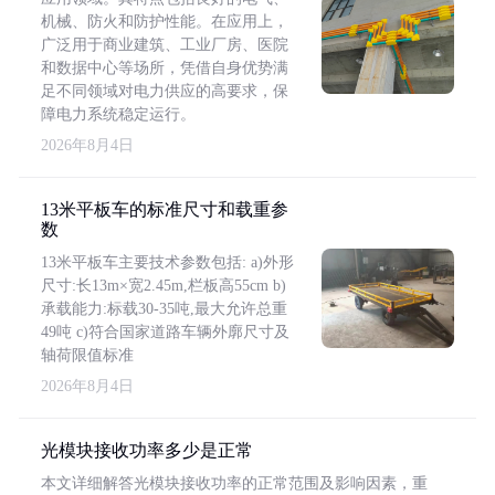
机械、防火和防护性能。在应用上，
广泛用于商业建筑、工业厂房、医院
和数据中心等场所，凭借自身优势满
足不同领域对电力供应的高要求，保
障电力系统稳定运行。
2026年8月4日
13米平板车的标准尺寸和载重参
数
13米平板车主要技术参数包括: a)外形
尺寸:长13m×宽2.45m,栏板高55cm b)
承载能力:标载30-35吨,最大允许总重
49吨 c)符合国家道路车辆外廓尺寸及
轴荷限值标准
2026年8月4日
光模块接收功率多少是正常
本文详细解答光模块接收功率的正常范围及影响因素，重