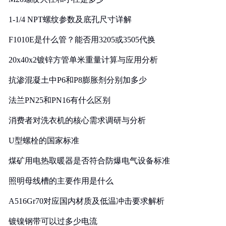
1-1/4 NPT螺纹参数及底孔尺寸详解
F1010E是什么管？能否用3205或3505代换
20x40x2镀锌方管单米重量计算与应用分析
抗渗混凝土中P6和P8膨胀剂分别加多少
法兰PN25和PN16有什么区别
消费者对洗衣机的核心需求调研与分析
U型螺栓的国家标准
煤矿用电热取暖器是否符合防爆电气设备标准
照明母线槽的主要作用是什么
A516Gr70对应国内材质及低温冲击要求解析
镀镍钢带可以过多少电流