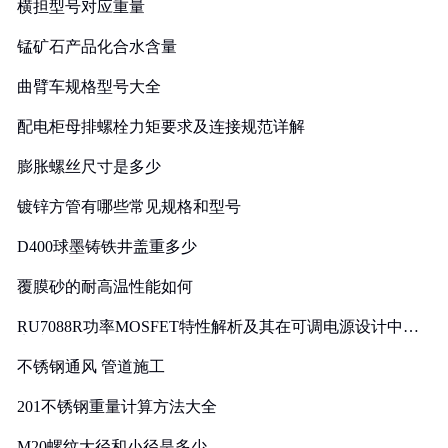
横担型号对应重量
锰矿石产品化合水含量
曲臂车规格型号大全
配电柜母排螺栓力矩要求及连接规范详解
膨胀螺丝尺寸是多少
镀锌方管有哪些常见规格和型号
D400球墨铸铁井盖重多少
覆膜砂的耐高温性能如何
RU7088R功率MOSFET特性解析及其在可调电源设计中的
实践
不锈钢通风 管道施工
201不锈钢重量计算方法大全
M20螺纹大径和小径是多少