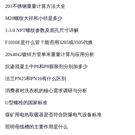
201不锈钢重量计算方法大全
M20螺纹大径和小径是多少
1-1/4 NPT螺纹参数及底孔尺寸详解
F1010E是什么管？能否用3205或3505代换
20x40x2镀锌方管单米重量计算与应用分析
抗渗混凝土中P6和P8膨胀剂分别加多少
法兰PN25和PN16有什么区别
消费者对洗衣机的核心需求调研与分析
U型螺栓的国家标准
煤矿用电热取暖器是否符合防爆电气设备标准
照明母线槽的主要作用是什么