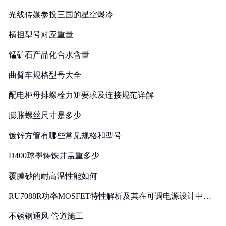
光线传媒参投三国的星空爆冷
横担型号对应重量
锰矿石产品化合水含量
曲臂车规格型号大全
配电柜母排螺栓力矩要求及连接规范详解
膨胀螺丝尺寸是多少
镀锌方管有哪些常见规格和型号
D400球墨铸铁井盖重多少
覆膜砂的耐高温性能如何
RU7088R功率MOSFET特性解析及其在可调电源设计中的
实践
不锈钢通风 管道施工