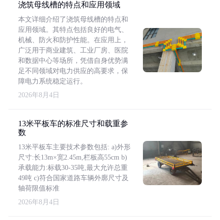
浇筑母线槽的特点和应用领域
本文详细介绍了浇筑母线槽的特点和
应用领域。其特点包括良好的电气、
机械、防火和防护性能。在应用上，
广泛用于商业建筑、工业厂房、医院
和数据中心等场所，凭借自身优势满
足不同领域对电力供应的高要求，保
障电力系统稳定运行。
2026年8月4日
13米平板车的标准尺寸和载重参
数
13米平板车主要技术参数包括: a)外形
尺寸:长13m×宽2.45m,栏板高55cm b)
承载能力:标载30-35吨,最大允许总重
49吨 c)符合国家道路车辆外廓尺寸及
轴荷限值标准
2026年8月4日