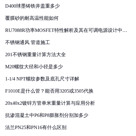
D400球墨铸铁井盖重多少
覆膜砂的耐高温性能如何
RU7088R功率MOSFET特性解析及其在可调电源设计中的
实践
不锈钢通风 管道施工
201不锈钢重量计算方法大全
M20螺纹大径和小径是多少
1-1/4 NPT螺纹参数及底孔尺寸详解
F1010E是什么管？能否用3205或3505代换
20x40x2镀锌方管单米重量计算与应用分析
抗渗混凝土中P6和P8膨胀剂分别加多少
法兰PN25和PN16有什么区别