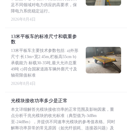
足不同领域对电力供应的高要求，保
障电力系统稳定运行。
2026年8月4日
13米平板车的标准尺寸和载重参
数
13米平板车主要技术参数包括: a)外形
尺寸:长13m×宽2.45m,栏板高55cm b)
承载能力:标载30-35吨,最大允许总重
49吨 c)符合国家道路车辆外廓尺寸及
轴荷限值标准
2026年8月4日
光模块接收功率多少是正常
本文详细解答光模块接收功率的正常范围及影响因素，重
点分析千兆光模块的收光标准（典型值为-3dBm
至-24dBm），并提供不同速率光模块的参考值表格。同时
解释功率异常的常见原因（如光纤损耗、连接器问题）及