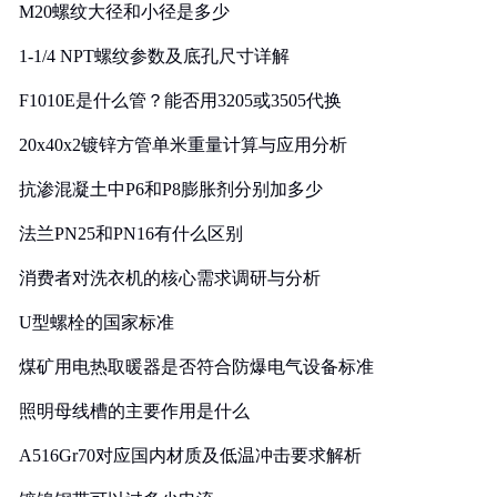
M20螺纹大径和小径是多少
1-1/4 NPT螺纹参数及底孔尺寸详解
F1010E是什么管？能否用3205或3505代换
20x40x2镀锌方管单米重量计算与应用分析
抗渗混凝土中P6和P8膨胀剂分别加多少
法兰PN25和PN16有什么区别
消费者对洗衣机的核心需求调研与分析
U型螺栓的国家标准
煤矿用电热取暖器是否符合防爆电气设备标准
照明母线槽的主要作用是什么
A516Gr70对应国内材质及低温冲击要求解析