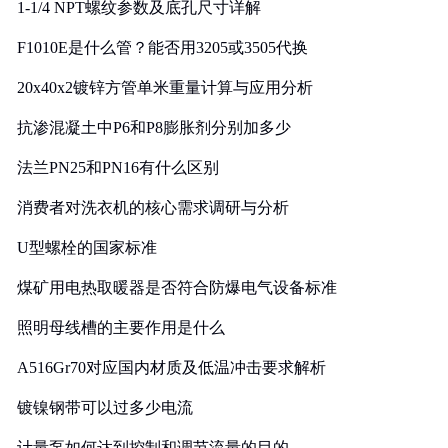
1-1/4 NPT螺纹参数及底孔尺寸详解
F1010E是什么管？能否用3205或3505代换
20x40x2镀锌方管单米重量计算与应用分析
抗渗混凝土中P6和P8膨胀剂分别加多少
法兰PN25和PN16有什么区别
消费者对洗衣机的核心需求调研与分析
U型螺栓的国家标准
煤矿用电热取暖器是否符合防爆电气设备标准
照明母线槽的主要作用是什么
A516Gr70对应国内材质及低温冲击要求解析
镀镍钢带可以过多少电流
计量泵如何达到控制和调节流量的目的