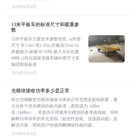
2026年8月4日
13米平板车的标准尺寸和载重参
数
13米平板车主要技术参数包括: a)外形
尺寸:长13m×宽2.45m,栏板高55cm b)
承载能力:标载30-35吨,最大允许总重
49吨 c)符合国家道路车辆外廓尺寸及
轴荷限值标准
2026年8月4日
光模块接收功率多少是正常
本文详细解答光模块接收功率的正常范围及影响因素，重
点分析千兆光模块的收光标准（典型值为-3dBm
至-24dBm），并提供不同速率光模块的参考值表格。同时
解释功率异常的常见原因（如光纤损耗、连接器问题）及
解决方案，帮助用户快速判断网络性能问题。
2026年8月4日