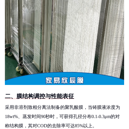
二、膜结构调控与性能表征
采用非溶剂致相分离法制备的聚乳酸膜，当铸膜液浓度为
18wt%、蒸发时间90秒时，可获得孔径分布0.1-0.3μm的对
称结构膜，其对COD的去除率可达85%以上。