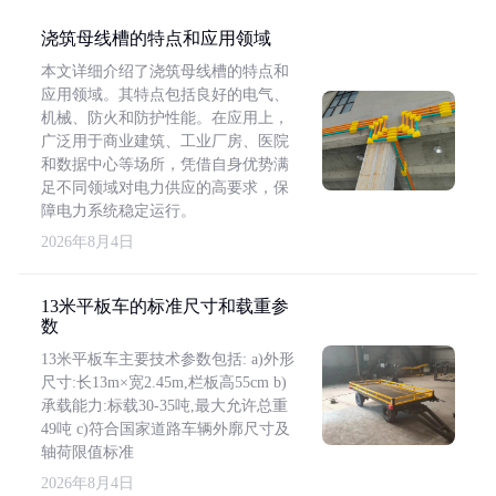
浇筑母线槽的特点和应用领域
本文详细介绍了浇筑母线槽的特点和
应用领域。其特点包括良好的电气、
机械、防火和防护性能。在应用上，
广泛用于商业建筑、工业厂房、医院
和数据中心等场所，凭借自身优势满
足不同领域对电力供应的高要求，保
障电力系统稳定运行。
2026年8月4日
13米平板车的标准尺寸和载重参
数
13米平板车主要技术参数包括: a)外形
尺寸:长13m×宽2.45m,栏板高55cm b)
承载能力:标载30-35吨,最大允许总重
49吨 c)符合国家道路车辆外廓尺寸及
轴荷限值标准
2026年8月4日