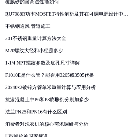
覆膜砂的耐高温性能如何
RU7088R功率MOSFET特性解析及其在可调电源设计中的
实践
不锈钢通风 管道施工
201不锈钢重量计算方法大全
M20螺纹大径和小径是多少
1-1/4 NPT螺纹参数及底孔尺寸详解
F1010E是什么管？能否用3205或3505代换
20x40x2镀锌方管单米重量计算与应用分析
抗渗混凝土中P6和P8膨胀剂分别加多少
法兰PN25和PN16有什么区别
消费者对洗衣机的核心需求调研与分析
U型螺栓的国家标准