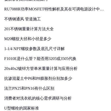
RU7088R功率MOSFET特性解析及其在可调电源设计中的
实践
不锈钢通风 管道施工
201不锈钢重量计算方法大全
M20螺纹大径和小径是多少
1-1/4 NPT螺纹参数及底孔尺寸详解
F1010E是什么管？能否用3205或3505代换
20x40x2镀锌方管单米重量计算与应用分析
抗渗混凝土中P6和P8膨胀剂分别加多少
法兰PN25和PN16有什么区别
消费者对洗衣机的核心需求调研与分析
U型螺栓的国家标准